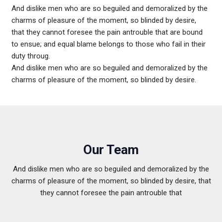
And dislike men who are so beguiled and demoralized by the
Statistiques
charms of pleasure of the moment, so blinded by desire,
Afin que
that they cannot foresee the pain antrouble that are bound
nous
to ensue; and equal blame belongs to those who fail in their
puissions
améliorer la
duty throug.
fonctionnalité
And dislike men who are so beguiled and demoralized by the
et la structure
charms of pleasure of the moment, so blinded by desire.
du site Web,
en fonction
de la façon
dont le site
Web est
utilisé.
Our Team
Experience
And dislike men who are so beguiled and demoralized by the
Afin que notre
charms of pleasure of the moment, so blinded by desire, that
site Web
fonctionne
they cannot foresee the pain antrouble that
aussi bien que
possible lors
de votre visite.