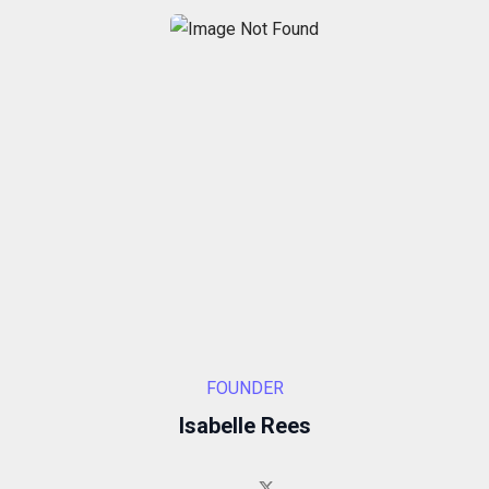
Si vous
refusez ces
cookies,
certaines
fonctionnalités
disparaîtront
du site Web.
Marketing
En partageant
votre intérêt et
votre
comportement
lorsque vous
visitez notre
site, vous
augmentez les
FOUNDER
chances de
voir du
Isabelle Rees
contenu et des
offres
personnalisés.