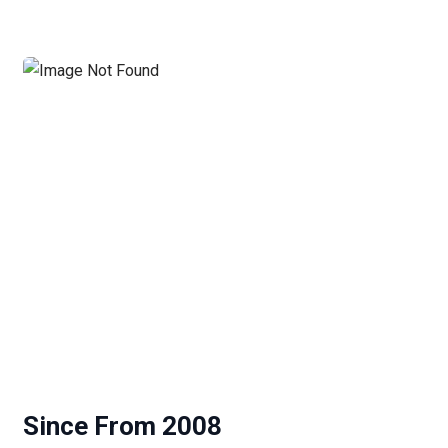
Nécessaire
Ces cookies ne
sont pas
facultatifs. Ils
sont
nécessaires au
fonctionnement
du site Web.
Since From 2008