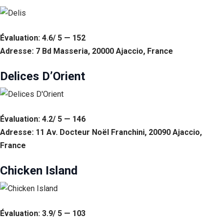
Évaluation: 4.6/ 5 — 152
Adresse: 7 Bd Masseria, 20000 Ajaccio, France
Delices D’Orient
Évaluation: 4.2/ 5 — 146
Adresse: 11 Av. Docteur Noël Franchini, 20090 Ajaccio,
Nécessaire
France
Ces cookies ne
sont pas
facultatifs. Ils
Chicken Island
sont
nécessaires au
fonctionnement
du site Web.
Évaluation: 3.9/ 5 — 103