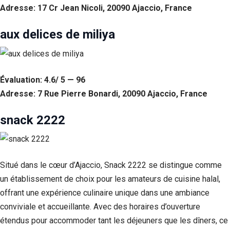
Adresse: 17 Cr Jean Nicoli, 20090 Ajaccio, France
Statistiques
Afin que
aux delices de miliya
nous
puissions
améliorer la
fonctionnalité
et la structure
Évaluation: 4.6/ 5 — 96
du site Web,
Adresse: 7 Rue Pierre Bonardi, 20090 Ajaccio, France
en fonction
de la façon
dont le site
snack 2222
Web est
utilisé.
Situé dans le cœur d’Ajaccio, Snack 2222 se distingue comme
Experience
un établissement de choix pour les amateurs de cuisine halal,
Afin que notre
site Web
offrant une expérience culinaire unique dans une ambiance
fonctionne
conviviale et accueillante. Avec des horaires d’ouverture
aussi bien que
possible lors
étendus pour accommoder tant les déjeuners que les dîners, ce
de votre visite.