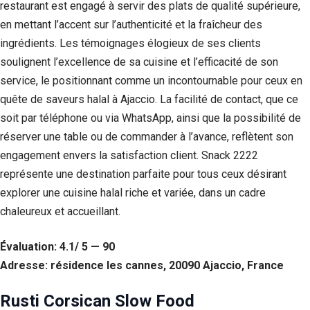
restaurant est engagé à servir des plats de qualité supérieure,
Si vous
refusez ces
en mettant l’accent sur l’authenticité et la fraîcheur des
cookies,
ingrédients. Les témoignages élogieux de ses clients
certaines
soulignent l’excellence de sa cuisine et l’efficacité de son
fonctionnalités
disparaîtront
service, le positionnant comme un incontournable pour ceux en
du site Web.
quête de saveurs halal à Ajaccio. La facilité de contact, que ce
soit par téléphone ou via WhatsApp, ainsi que la possibilité de
Marketing
réserver une table ou de commander à l’avance, reflètent son
En partageant
engagement envers la satisfaction client. Snack 2222
votre intérêt et
représente une destination parfaite pour tous ceux désirant
votre
comportement
explorer une cuisine halal riche et variée, dans un cadre
lorsque vous
chaleureux et accueillant.
visitez notre
site, vous
augmentez les
Évaluation: 4.1/ 5 — 90
chances de
Adresse: résidence les cannes, 20090 Ajaccio, France
voir du
contenu et des
offres
Rusti Corsican Slow Food
personnalisés.