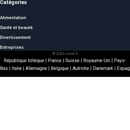
Catégories
Alimentation
Santé et beauté
Divertissement
Entreprises
© 2024 comli.fr
République tchèque
|
France
|
Suisse
|
Royaume-Uni
|
Pays-
Bas
|
Italie
|
Allemagne
|
Belgique
|
Autriche
|
Danemark
|
Espag