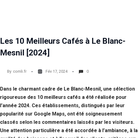
Statistiques
Afin que
nous
puissions
améliorer la
Les 10 Meilleurs Cafés à Le Blanc-
fonctionnalité
et la structure
Mesnil [2024]
du site Web,
en fonction
de la façon
dont le site
By
comli.fr
Fév 17, 2024
0
Web est
utilisé.
Dans le charmant cadre de Le Blanc-Mesnil, une sélection
rigoureuse des 10 meilleurs cafés a été réalisée pour
Experience
l’année 2024. Ces établissements, distingués par leur
Afin que notre
site Web
popularité sur Google Maps, ont été soigneusement
fonctionne
classés selon les commentaires laissés par les visiteurs.
aussi bien que
Une attention particulière a été accordée à l’ambiance, à la
possible lors
de votre visite.