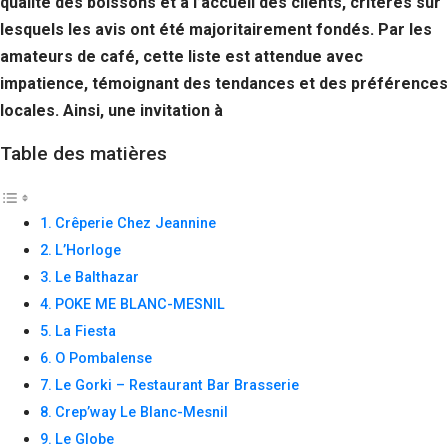
qualité des boissons et à l’accueil des clients, critères sur
Si vous
lesquels les avis ont été majoritairement fondés. Par les
refusez ces
cookies,
amateurs de café, cette liste est attendue avec
certaines
impatience, témoignant des tendances et des préférences
fonctionnalités
disparaîtront
locales. Ainsi, une invitation à
du site Web.
Table des matières
Marketing
En partageant
Crêperie Chez Jeannine
votre intérêt et
L’Horloge
votre
comportement
Le Balthazar
lorsque vous
POKE ME BLANC-MESNIL
visitez notre
site, vous
La Fiesta
augmentez les
O Pombalense
chances de
voir du
Le Gorki – Restaurant Bar Brasserie
contenu et des
Crep’way Le Blanc-Mesnil
offres
Le Globe
personnalisés.