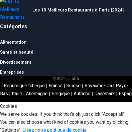
Les 10 Meilleurs Restaurants à Paris [2024]
Catégories
Alimentation
Santé et beauté
Divertissement
Entreprises
© 2024 comli.fr
République tchèque
|
France
|
Suisse
|
Royaume-Uni
|
Pays-
Bas
|
Italie
|
Allemagne
|
Belgique
|
Autriche
|
Danemark
|
Espag
Cookies
We serve cookies. If you think that's ok, just click "Accept all".
You can also choose what kind of cookies you want by clicking
"Settings".
Lisez notre politique de cookie