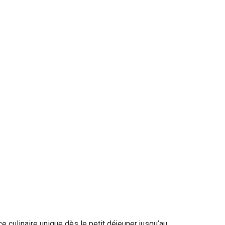
culinaire unique dès le petit déjeuner jusqu’au