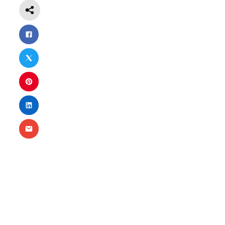
Nécessaire
Ces cookies ne
sont pas
facultatifs. Ils
sont
nécessaires au
fonctionnement
du site Web.