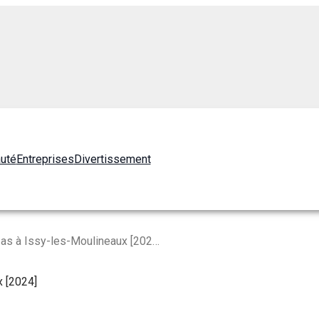
auté
Entreprises
Divertissement
Les 10 Meilleurs Pizzas à Issy-les-Moulineaux [2024]