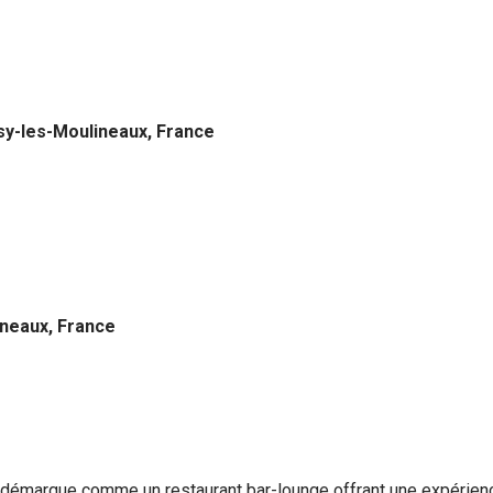
sy-les-Moulineaux, France
ineaux, France
 démarque comme un restaurant bar-lounge offrant une expérience 