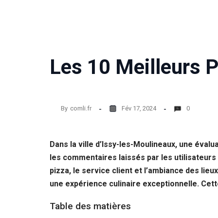
Statistiques
Afin que
nous
puissions
améliorer la
Les 10 Meilleurs 
fonctionnalité
et la structure
du site Web,
en fonction
de la façon
dont le site
By
comli.fr
Fév 17, 2024
0
Web est
utilisé.
Dans la ville d’Issy-les-Moulineaux, une éval
les commentaires laissés par les utilisateurs
Experience
Afin que notre
pizza, le service client et l’ambiance des lie
site Web
une expérience culinaire exceptionnelle. Cett
fonctionne
aussi bien que
Table des matières
possible lors
de votre visite.