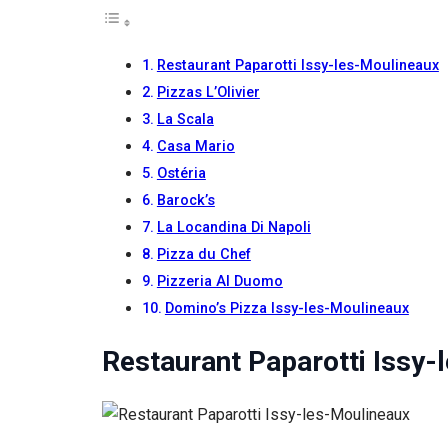
Si vous
refusez ces
cookies,
Restaurant Paparotti Issy-les-Moulineaux
certaines
fonctionnalités
Pizzas L’Olivier
disparaîtront
La Scala
du site Web.
Casa Mario
Ostéria
Marketing
Barock’s
En partageant
La Locandina Di Napoli
votre intérêt et
votre
Pizza du Chef
comportement
Pizzeria Al Duomo
lorsque vous
Domino’s Pizza Issy-les-Moulineaux
visitez notre
site, vous
augmentez les
Restaurant Paparotti Issy-
chances de
voir du
contenu et des
offres
personnalisés.