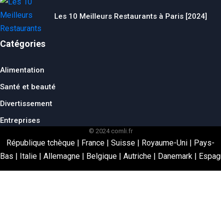
Les 10 Meilleurs Restaurants à Paris [2024]
Catégories
Alimentation
Santé et beauté
Divertissement
Entreprises
© 2024 comli.fr
République tchèque
|
France
|
Suisse
|
Royaume-Uni
|
Pays-
Bas
|
Italie
|
Allemagne
|
Belgique
|
Autriche
|
Danemark
|
Espag