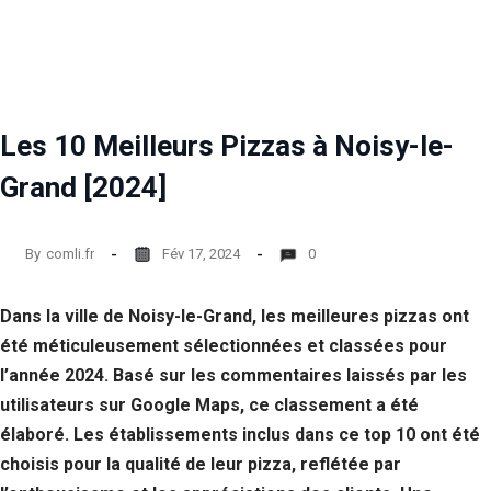
Statistiques
Afin que
nous
puissions
améliorer la
Les 10 Meilleurs Pizzas à Noisy-le-
fonctionnalité
et la structure
Grand [2024]
du site Web,
en fonction
de la façon
dont le site
By
comli.fr
Fév 17, 2024
0
Web est
utilisé.
Dans la ville de Noisy-le-Grand, les meilleures pizzas ont
été méticuleusement sélectionnées et classées pour
Experience
l’année 2024. Basé sur les commentaires laissés par les
Afin que notre
site Web
utilisateurs sur Google Maps, ce classement a été
fonctionne
élaboré. Les établissements inclus dans ce top 10 ont été
aussi bien que
choisis pour la qualité de leur pizza, reflétée par
possible lors
de votre visite.