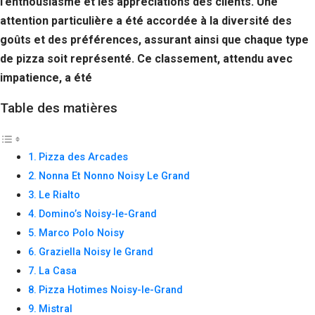
l’enthousiasme et les appréciations des clients. Une
Si vous
attention particulière a été accordée à la diversité des
refusez ces
cookies,
goûts et des préférences, assurant ainsi que chaque type
certaines
de pizza soit représenté. Ce classement, attendu avec
fonctionnalités
disparaîtront
impatience, a été
du site Web.
Table des matières
Marketing
En partageant
Pizza des Arcades
votre intérêt et
Nonna Et Nonno Noisy Le Grand
votre
comportement
Le Rialto
lorsque vous
Domino’s Noisy-le-Grand
visitez notre
site, vous
Marco Polo Noisy
augmentez les
Graziella Noisy le Grand
chances de
voir du
La Casa
contenu et des
Pizza Hotimes Noisy-le-Grand
offres
Mistral
personnalisés.