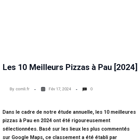
Statistiques
Afin que
nous
puissions
améliorer la
fonctionnalité
et la structure
du site Web,
en fonction
de la façon
Les 10 Meilleurs Pizzas à Pau [2024]
dont le site
Web est
utilisé.
By
comli.fr
Fév 17, 2024
0
Experience
Afin que notre
Dans le cadre de notre étude annuelle, les 10 meilleures
site Web
pizzas à Pau en 2024 ont été rigoureusement
fonctionne
aussi bien que
sélectionnées. Basé sur les lieux les plus commentés
possible lors
sur Google Maps, ce classement a été établi par
de votre visite.