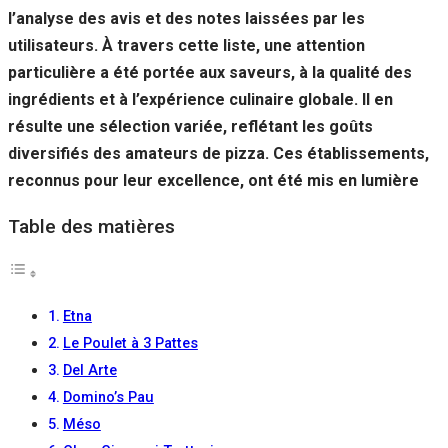
Si vous
l’analyse des avis et des notes laissées par les
refusez ces
utilisateurs. À travers cette liste, une attention
cookies,
certaines
particulière a été portée aux saveurs, à la qualité des
fonctionnalités
ingrédients et à l’expérience culinaire globale. Il en
disparaîtront
résulte une sélection variée, reflétant les goûts
du site Web.
diversifiés des amateurs de pizza. Ces établissements,
reconnus pour leur excellence, ont été mis en lumière
Marketing
En partageant
Table des matières
votre intérêt et
votre
comportement
lorsque vous
visitez notre
Etna
site, vous
Le Poulet à 3 Pattes
augmentez les
chances de
Del Arte
voir du
Domino’s Pau
contenu et des
offres
Méso
personnalisés.