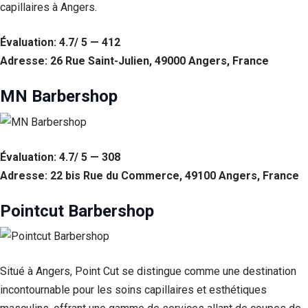
capillaires à Angers.
Évaluation: 4.7/ 5 — 412
Adresse: 26 Rue Saint-Julien, 49000 Angers, France
MN Barbershop
Évaluation: 4.7/ 5 — 308
Adresse: 22 bis Rue du Commerce, 49100 Angers, France
Nécessaire
Ces cookies ne
Pointcut Barbershop
sont pas
facultatifs. Ils
sont
nécessaires au
Situé à Angers, Point Cut se distingue comme une destination
fonctionnement
du site Web.
incontournable pour les soins capillaires et esthétiques