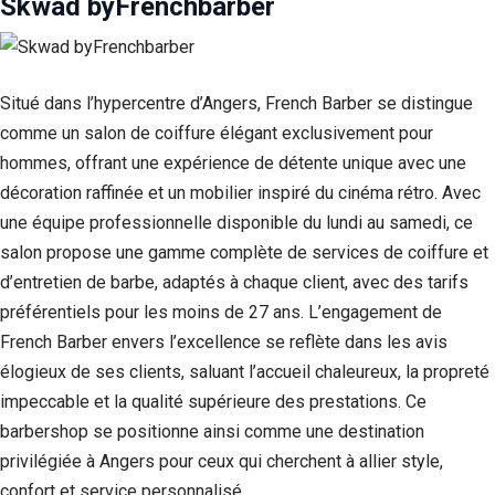
Skwad byFrenchbarber
Si vous
refusez ces
cookies,
certaines
fonctionnalités
Situé dans l’hypercentre d’Angers, French Barber se distingue
disparaîtront
comme un salon de coiffure élégant exclusivement pour
du site Web.
hommes, offrant une expérience de détente unique avec une
décoration raffinée et un mobilier inspiré du cinéma rétro. Avec
Marketing
une équipe professionnelle disponible du lundi au samedi, ce
En partageant
salon propose une gamme complète de services de coiffure et
votre intérêt et
votre
d’entretien de barbe, adaptés à chaque client, avec des tarifs
comportement
préférentiels pour les moins de 27 ans. L’engagement de
lorsque vous
French Barber envers l’excellence se reflète dans les avis
visitez notre
site, vous
élogieux de ses clients, saluant l’accueil chaleureux, la propreté
augmentez les
impeccable et la qualité supérieure des prestations. Ce
chances de
voir du
barbershop se positionne ainsi comme une destination
contenu et des
privilégiée à Angers pour ceux qui cherchent à allier style,
offres
personnalisés.
confort et service personnalisé.