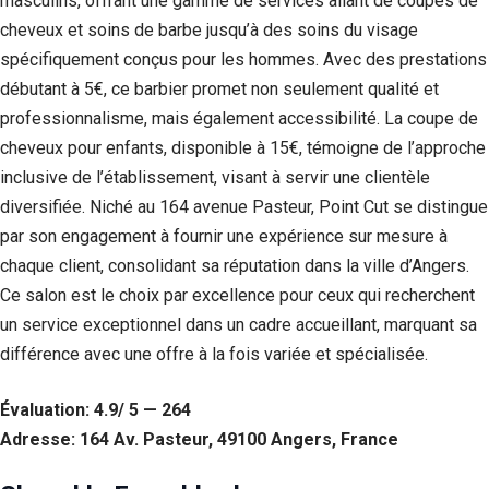
masculins, offrant une gamme de services allant de coupes de
cheveux et soins de barbe jusqu’à des soins du visage
Statistiques
Afin que
spécifiquement conçus pour les hommes. Avec des prestations
nous
débutant à 5€, ce barbier promet non seulement qualité et
puissions
professionnalisme, mais également accessibilité. La coupe de
améliorer la
fonctionnalité
cheveux pour enfants, disponible à 15€, témoigne de l’approche
et la structure
inclusive de l’établissement, visant à servir une clientèle
du site Web,
en fonction
diversifiée. Niché au 164 avenue Pasteur, Point Cut se distingue
de la façon
par son engagement à fournir une expérience sur mesure à
dont le site
chaque client, consolidant sa réputation dans la ville d’Angers.
Web est
utilisé.
Ce salon est le choix par excellence pour ceux qui recherchent
un service exceptionnel dans un cadre accueillant, marquant sa
différence avec une offre à la fois variée et spécialisée.
Experience
Afin que notre
site Web
Évaluation: 4.9/ 5 — 264
fonctionne
Adresse: 164 Av. Pasteur, 49100 Angers, France
aussi bien que
possible lors
de votre visite.