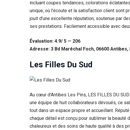
incluant coupes tendances, colorations éclatant
Statistiques
unique, où l’écoute et la satisfaction client sont p
Afin que
jouit d’une excellente réputation, soutenue par d
nous
ses prestations. Facilement accessible avec deux 
puissions
améliorer la
fonctionnalité
Évaluation: 4.9/ 5 — 206
et la structure
du site Web,
Adresse: 3 Bd Maréchal Foch, 06600 Antibes,
en fonction
de la façon
Les Filles Du Sud
dont le site
Web est
utilisé.
Au cœur d’Antibes Les Pins, LES FILLES DU SUD se
Experience
Afin que notre
une équipe de huit collaborateurs dévoués, ce salo
site Web
tout dans un espace propre et accueillant. Réputé
fonctionne
aussi bien que
chaque détail est conçu pour sublimer la beauté de
possible lors
chaleureux et des soins de haute qualité à des p
de votre visite.