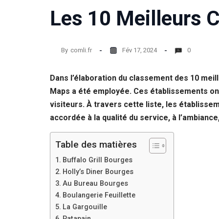
Les 10 Meilleurs 
Statistiques
Afin que
nous
puissions
By
comli.fr
Fév 17, 2024
0
améliorer la
fonctionnalité
et la structure
Dans l’élaboration du classement des 10 mei
du site Web,
en fonction
Maps a été employée. Ces établissements ont 
de la façon
visiteurs. À travers cette liste, les établiss
dont le site
accordée à la qualité du service, à l’ambiance
Web est
utilisé.
Table des matières
Experience
Buffalo Grill Bourges
Afin que notre
Holly’s Diner Bourges
site Web
Au Bureau Bourges
fonctionne
Boulangerie Feuillette
aussi bien que
possible lors
La Gargouille
de votre visite.
Patapain