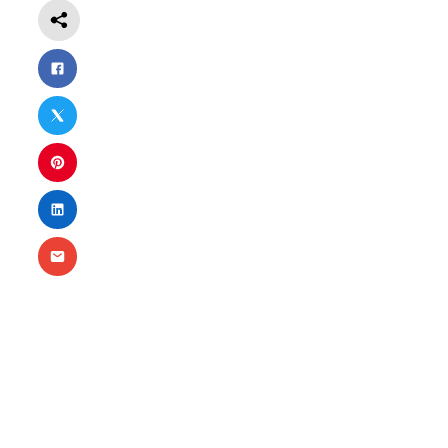
Nécessaire
Ces cookies ne
sont pas
facultatifs. Ils
sont
nécessaires au
fonctionnement
du site Web.