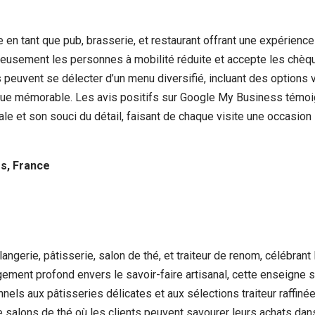
 en tant que pub, brasserie, et restaurant offrant une expérien
ureusement les personnes à mobilité réduite et accepte les chèqu
 peuvent se délecter d’un menu diversifié, incluant des options 
e mémorable. Les avis positifs sur Google My Business témoignen
e et son souci du détail, faisant de chaque visite une occasion 
s, France
ngerie, pâtisserie, salon de thé, et traiteur de renom, célébrant l
ent profond envers le savoir-faire artisanal, cette enseigne s’e
ionnels aux pâtisseries délicates et aux sélections traiteur raffi
 salons de thé où les clients peuvent savourer leurs achats dans 