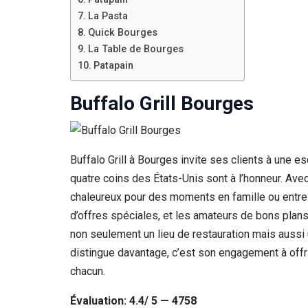
Si vous
La Pasta
refusez ces
Quick Bourges
cookies,
certaines
La Table de Bourges
fonctionnalités
Patapain
disparaîtront
du site Web.
Buffalo Grill Bourges
Marketing
En partageant
Buffalo Grill à Bourges invite ses clients à une 
votre intérêt et
votre
quatre coins des États-Unis sont à l’honneur. Ave
comportement
chaleureux pour des moments en famille ou entre 
lorsque vous
visitez notre
d’offres spéciales, et les amateurs de bons plans 
site, vous
non seulement un lieu de restauration mais aussi 
augmentez les
chances de
distingue davantage, c’est son engagement à offrir
voir du
chacun.
contenu et des
offres
Évaluation: 4.4/ 5 — 4758
personnalisés.