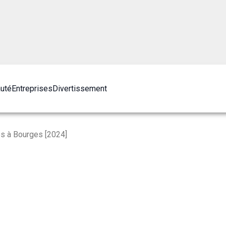
auté
Entreprises
Divertissement
és à Bourges [2024]