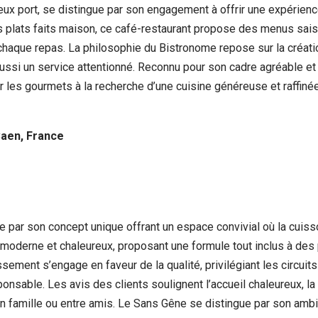
ux port, se distingue par son engagement à offrir une expérienc
s plats faits maison, ce café-restaurant propose des menus sais
que repas. La philosophie du Bistronome repose sur la création
ssi un service attentionné. Reconnu pour son cadre agréable e
les gourmets à la recherche d’une cuisine généreuse et raffinée
Caen, France
 par son concept unique offrant un espace convivial où la cuisson
 moderne et chaleureux, proposant une formule tout inclus à des p
ssement s’engage en faveur de la qualité, privilégiant les circuit
nsable. Les avis des clients soulignent l’accueil chaleureux, la 
en famille ou entre amis. Le Sans Gêne se distingue par son ambi