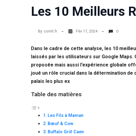
Les 10 Meilleurs 
Statistiques
Afin que
nous
puissions
By
comli.fr
Fév 17, 2024
0
améliorer la
fonctionnalité
et la structure
Dans le cadre de cette analyse, les 10 meill
du site Web,
en fonction
laissés par les utilisateurs sur Google Maps. 
de la façon
proposée mais aussi l’expérience globale of
dont le site
joué un rôle crucial dans la détermination de 
Web est
utilisé.
palais les plus ex
Table des matières
Experience
Afin que notre
site Web
Les Fils à Maman
fonctionne
aussi bien que
Bœuf & Cow
possible lors
Buffalo Grill Caen
de votre visite.