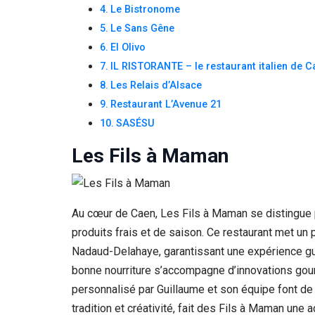
Si vous
Le Bistronome
refusez ces
Le Sans Gêne
cookies,
El Olivo
certaines
fonctionnalités
IL RISTORANTE – le restaurant italien de C
disparaîtront
Les Relais d’Alsace
du site Web.
Restaurant L’Avenue 21
SASÉSU
Marketing
Les Fils à Maman
En partageant
votre intérêt et
votre
comportement
lorsque vous
Au cœur de Caen, Les Fils à Maman se distingue pa
visitez notre
site, vous
produits frais et de saison. Ce restaurant met u
augmentez les
Nadaud-Delahaye, garantissant une expérience gust
chances de
bonne nourriture s’accompagne d’innovations gourma
voir du
contenu et des
personnalisé par Guillaume et son équipe font de 
offres
tradition et créativité, fait des Fils à Maman une 
personnalisés.