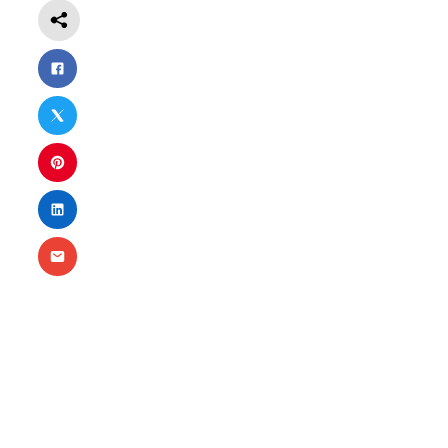
Nécessaire
Ces cookies ne
sont pas
facultatifs. Ils
sont
nécessaires au
fonctionnement
du site Web.