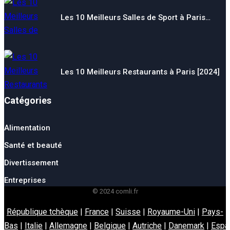
Les 10 Meilleurs Salles de Sport à Paris…
Les 10 Meilleurs Restaurants à Paris [2024]
Catégories
Alimentation
Santé et beauté
Divertissement
Entreprises
© 2024 comli.fr
République tchèque
|
France
|
Suisse
|
Royaume-Uni
|
Pays-
Bas
|
Italie
|
Allemagne
|
Belgique
|
Autriche
|
Danemark
|
Espa