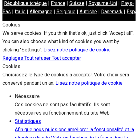
République tchèque
|
France
|
Suisse
|
Royaume-Uni
|
Pays-
Bas
|
Italie
|
Allemagne
|
Belgique
|
Autriche
|
Danemark
|
Espa
Cookies
We serve cookies. If you think that's ok, just click "Accept all".
You can also choose what kind of cookies you want by
clicking "Settings".
Lisez notre politique de cookie
Réglages
Tout refuser
Tout accepter
Cookies
Choisissez le type de cookies à accepter. Votre choix sera
conservé pendant un an.
Lisez notre politique de cookie
Nécessaire
Ces cookies ne sont pas facultatifs. Ils sont
nécessaires au fonctionnement du site Web.
Statistiques
Afin que nous puissions améliorer la fonctionnalité et la
structure du site Web, en fonction de la façon dont le