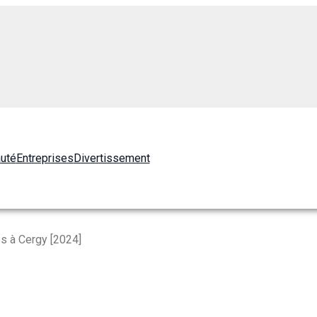
auté
Entreprises
Divertissement
s à Cergy [2024]