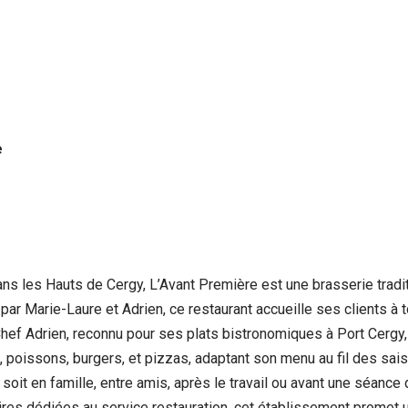
e
s les Hauts de Cergy, L’Avant Première est une brasserie traditi
 par Marie-Laure et Adrien, ce restaurant accueille ses clients à 
hef Adrien, reconnu pour ses plats bistronomiques à Port Cergy, 
s, poissons, burgers, et pizzas, adaptant son menu au fil des sai
oit en famille, entre amis, après le travail ou avant une séance 
ires dédiées au service restauration, cet établissement promet 