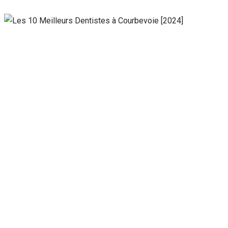
Nécessaire
Ces cookies ne
sont pas
facultatifs. Ils
sont
nécessaires au
fonctionnement
du site Web.