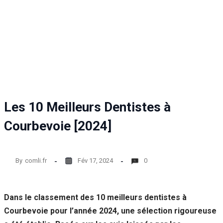
Statistiques
Afin que
nous
puissions
améliorer la
fonctionnalité
et la structure
du site Web,
en fonction
de la façon
Les 10 Meilleurs Dentistes à
dont le site
Web est
Courbevoie [2024]
utilisé.
By
comli.fr
Fév 17, 2024
0
Experience
Afin que notre
site Web
fonctionne
Dans le classement des 10 meilleurs dentistes à
aussi bien que
Courbevoie pour l’année 2024, une sélection rigoureuse
possible lors
de votre visite.