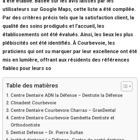
a été établie. Basée sur les avis laissés par les
Si vous
utilisateurs sur Google Maps, cette liste a été compilée.
refusez ces
cookies,
Par des critères précis tels que la satisfaction client, la
certaines
qualité des soins prodigués et l’accueil, les
fonctionnalités
disparaîtront
établissements ont été évalués. Ainsi, les lieux les plus
du site Web.
plébiscités ont été identifiés. À Courbevoie, les
praticiens qui ont su marquer par leur excellence ont été
mis en lumière, offrant aux résidents des références
Marketing
En partageant
fiables pour leurs so
votre intérêt et
votre
Table des matières
comportement
lorsque vous
Centre Dentaire ADN la Défense – Dentiste la Défense
visitez notre
site, vous
Clinadent Courbevoie
augmentez les
Centre Dentaire Courbevoie Charras – GranDental
chances de
Centre Dentaire Courbevoie Gambetta Dentiste et
voir du
Orthodontiste
contenu et des
offres
Dentist Defense – Dr. Pierre Sultan
personnalisés.