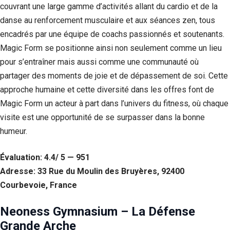
couvrant une large gamme d’activités allant du cardio et de la
Si vous
refusez ces
danse au renforcement musculaire et aux séances zen, tous
cookies,
encadrés par une équipe de coachs passionnés et soutenants.
certaines
fonctionnalités
Magic Form se positionne ainsi non seulement comme un lieu
disparaîtront
pour s’entraîner mais aussi comme une communauté où
du site Web.
partager des moments de joie et de dépassement de soi. Cette
approche humaine et cette diversité dans les offres font de
Marketing
Magic Form un acteur à part dans l’univers du fitness, où chaque
En partageant
visite est une opportunité de se surpasser dans la bonne
votre intérêt et
votre
humeur.
comportement
lorsque vous
Évaluation: 4.4/ 5 — 951
visitez notre
site, vous
Adresse: 33 Rue du Moulin des Bruyères, 92400
augmentez les
Courbevoie, France
chances de
voir du
contenu et des
Neoness Gymnasium – La Défense
offres
Grande Arche
personnalisés.