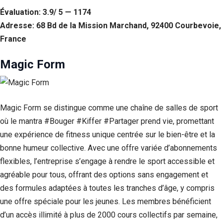
Évaluation: 3.9/ 5 — 1174
Statistiques
Adresse: 68 Bd de la Mission Marchand, 92400 Courbevoie,
Afin que
nous
France
puissions
améliorer la
Magic Form
fonctionnalité
et la structure
du site Web,
en fonction
de la façon
Magic Form se distingue comme une chaîne de salles de sport
dont le site
Web est
où le mantra #Bouger #Kiffer #Partager prend vie, promettant
utilisé.
une expérience de fitness unique centrée sur le bien-être et la
bonne humeur collective. Avec une offre variée d’abonnements
flexibles, l’entreprise s’engage à rendre le sport accessible et
Experience
Afin que notre
agréable pour tous, offrant des options sans engagement et
site Web
des formules adaptées à toutes les tranches d’âge, y compris
fonctionne
une offre spéciale pour les jeunes. Les membres bénéficient
aussi bien que
possible lors
d’un accès illimité à plus de 2000 cours collectifs par semaine,
de votre visite.