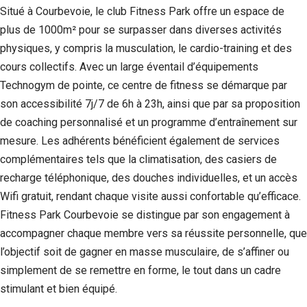
Situé à Courbevoie, le club Fitness Park offre un espace de
plus de 1000m² pour se surpasser dans diverses activités
physiques, y compris la musculation, le cardio-training et des
cours collectifs. Avec un large éventail d’équipements
Technogym de pointe, ce centre de fitness se démarque par
son accessibilité 7j/7 de 6h à 23h, ainsi que par sa proposition
de coaching personnalisé et un programme d’entraînement sur
mesure. Les adhérents bénéficient également de services
complémentaires tels que la climatisation, des casiers de
recharge téléphonique, des douches individuelles, et un accès
Nécessaire
Wifi gratuit, rendant chaque visite aussi confortable qu’efficace.
Ces cookies ne
Fitness Park Courbevoie se distingue par son engagement à
sont pas
facultatifs. Ils
accompagner chaque membre vers sa réussite personnelle, que
sont
l’objectif soit de gagner en masse musculaire, de s’affiner ou
nécessaires au
simplement de se remettre en forme, le tout dans un cadre
fonctionnement
du site Web.
stimulant et bien équipé.