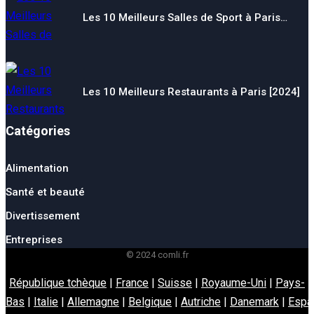
Les 10 Meilleurs Salles de Sport à Paris…
Les 10 Meilleurs Restaurants à Paris [2024]
Catégories
Alimentation
Santé et beauté
Divertissement
Entreprises
© 2024 comli.fr
République tchèque
|
France
|
Suisse
|
Royaume-Uni
|
Pays-
Bas
|
Italie
|
Allemagne
|
Belgique
|
Autriche
|
Danemark
|
Espa