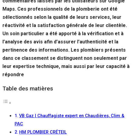
commentaires laissés par les utilisateurs sur Google
Si vous
Maps. Ces professionnels de la plomberie ont été
refusez ces
cookies,
sélectionnés selon la qualité de leurs services, leur
certaines
réactivité et la satisfaction générale de leur clientèle.
fonctionnalités
disparaîtront
Un soin particulier a été apporté à la vérification et à
du site Web.
l’analyse des avis afin d’assurer l’authenticité et la
pertinence des informations. Les plombiers présents
dans ce classement se distinguent non seulement par
Marketing
En partageant
leur expertise technique, mais aussi par leur capacité à
votre intérêt et
répondre
votre
comportement
Table des matières
lorsque vous
visitez notre
site, vous
augmentez les
chances de
VB Gaz | Chauffagiste expert en Chaudières, Clim &
voir du
contenu et des
PAC
offres
HM PLOMBIER CRÉTEIL
personnalisés.