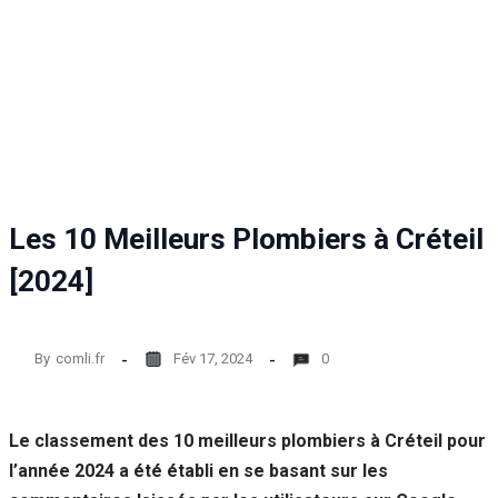
Statistiques
Afin que
nous
puissions
améliorer la
fonctionnalité
et la structure
du site Web,
en fonction
de la façon
Les 10 Meilleurs Plombiers à Créteil
dont le site
Web est
[2024]
utilisé.
By
comli.fr
Fév 17, 2024
0
Experience
Afin que notre
site Web
fonctionne
Le classement des 10 meilleurs plombiers à Créteil pour
aussi bien que
l’année 2024 a été établi en se basant sur les
possible lors
de votre visite.