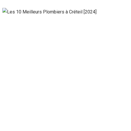
Nécessaire
Ces cookies ne
sont pas
facultatifs. Ils
sont
nécessaires au
fonctionnement
du site Web.