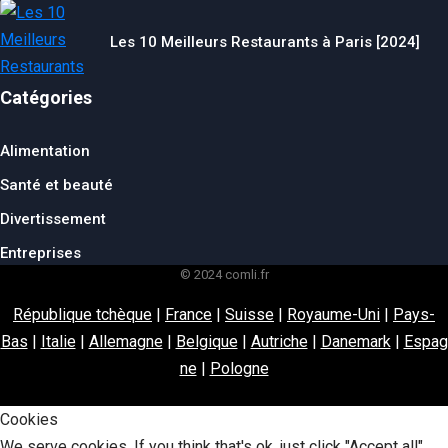
Les 10 Meilleurs Restaurants à Paris [2024]
Catégories
Alimentation
Santé et beauté
Divertissement
Entreprises
© 2024 comli.fr
République tchèque
|
France
|
Suisse
|
Royaume-Uni
|
Pays-
Bas
|
Italie
|
Allemagne
|
Belgique
|
Autriche
|
Danemark
|
Espag
ne
|
Pologne
Cookies
We serve cookies. If you think that's ok, just click "Accept all".