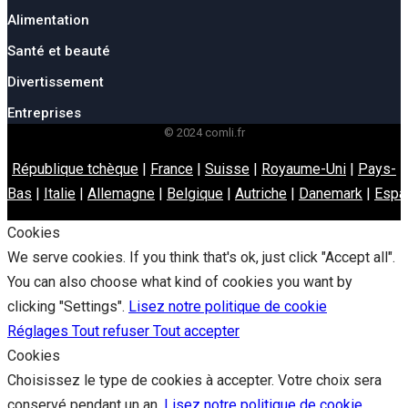
Alimentation
Santé et beauté
Divertissement
Entreprises
© 2024 comli.fr
République tchèque
|
France
|
Suisse
|
Royaume-Uni
|
Pays-
Bas
|
Italie
|
Allemagne
|
Belgique
|
Autriche
|
Danemark
|
Espa
Cookies
We serve cookies. If you think that's ok, just click "Accept all".
You can also choose what kind of cookies you want by
clicking "Settings".
Lisez notre politique de cookie
Réglages
Tout refuser
Tout accepter
Cookies
Choisissez le type de cookies à accepter. Votre choix sera
conservé pendant un an.
Lisez notre politique de cookie