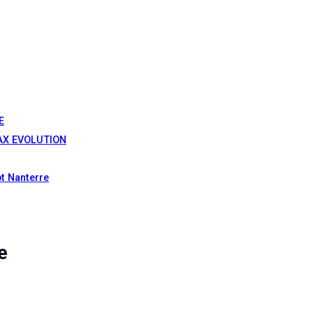
E
MAX EVOLUTION
t Nanterre
e