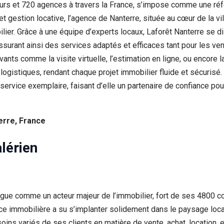
eurs et 720 agences à travers la France, s’impose comme une ré
n et gestion locative, l’agence de Nanterre, située au cœur de la
ilier. Grâce à une équipe d’experts locaux, Laforêt Nanterre se 
surant ainsi des services adaptés et efficaces tant pour les ven
ants comme la visite virtuelle, l’estimation en ligne, ou encore 
logistiques, rendant chaque projet immobilier fluide et sécurisé.
rvice exemplaire, faisant d’elle un partenaire de confiance pour
erre, France
lérien
ngue comme un acteur majeur de l’immobilier, fort de ses 4800 co
nce immobilière a su s’implanter solidement dans le paysage lo
ins variés de ses clients en matière de vente, achat, location,