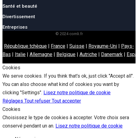
Santé et beauté
Divertissement
Entreprises
© 2024 comli.fr
République tchèque
|
France
|
Suisse
|
Royaume-Uni
|
Pays-
Bas
|
Italie
|
Allemagne
|
Belgique
|
Autriche
|
Danemark
|
Espa
Cookies
We serve cookies. If you think that's ok, just click "Accept all".
You can also choose what kind of cookies you want by
clicking "Settings".
Lisez notre politique de cookie
Réglages
Tout refuser
Tout accepter
Cookies
Choisissez le type de cookies à accepter. Votre choix sera
conservé pendant un an.
Lisez notre politique de cookie