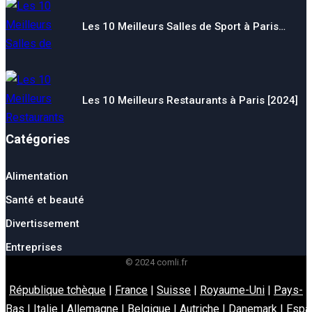
Les 10 Meilleurs Salles de Sport à Paris…
Les 10 Meilleurs Restaurants à Paris [2024]
Catégories
Alimentation
Santé et beauté
Divertissement
Entreprises
© 2024 comli.fr
République tchèque
|
France
|
Suisse
|
Royaume-Uni
|
Pays-
Bas
|
Italie
|
Allemagne
|
Belgique
|
Autriche
|
Danemark
|
Espa