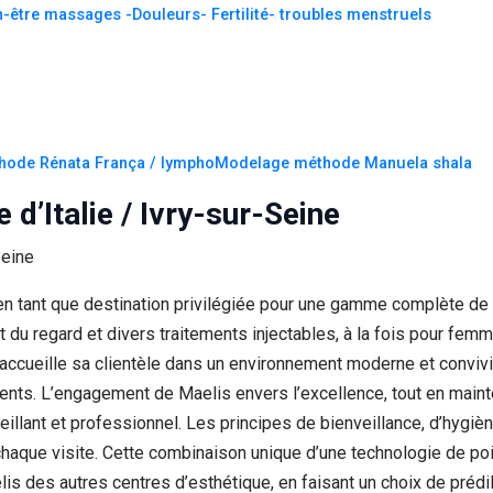
n-être massages -Douleurs- Fertilité- troubles menstruels
thode Rénata França / lymphoModelage méthode Manuela shala
 d’Italie / Ivry-sur-Seine
n tant que destination privilégiée pour une gamme complète de so
nt du regard et divers traitements injectables, à la fois pour f
e accueille sa clientèle dans un environnement moderne et conviv
ents. L’engagement de Maelis envers l’excellence, tout en maint
llant et professionnel. Les principes de bienveillance, d’hygiè
à chaque visite. Cette combinaison unique d’une technologie de poi
lis des autres centres d’esthétique, en faisant un choix de prédi