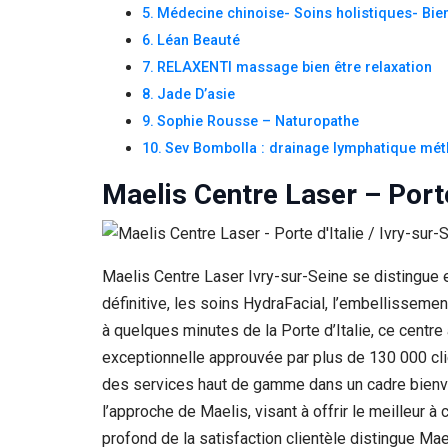
Si vous
Médecine chinoise- Soins holistiques- Bie
refusez ces
Léan Beauté
cookies,
RELAXENTI massage bien être relaxation
certaines
fonctionnalités
Jade D’asie
disparaîtront
Sophie Rousse – Naturopathe
du site Web.
Sev Bombolla : drainage lymphatique mé
Maelis Centre Laser – Porte
Marketing
En partageant
votre intérêt et
votre
comportement
Maelis Centre Laser Ivry-sur-Seine se distingue e
lorsque vous
définitive, les soins HydraFacial, l’embellisseme
visitez notre
site, vous
à quelques minutes de la Porte d’Italie, ce centr
augmentez les
exceptionnelle approuvée par plus de 130 000 cli
chances de
des services haut de gamme dans un cadre bienvei
voir du
contenu et des
l’approche de Maelis, visant à offrir le meilleur 
offres
profond de la satisfaction clientèle distingue Mae
personnalisés.