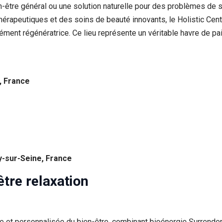
n-être général ou une solution naturelle pour des problèmes de
thérapeutiques et des soins de beauté innovants, le Holistic Ce
ent régénératrice. Ce lieu représente un véritable havre de paix
, France
ry-sur-Seine, France
re relaxation
que et personnalisée du bien-être, combinant bioénergie Surrend