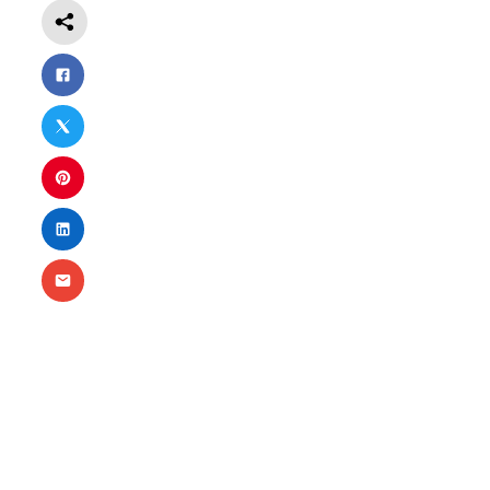
Nécessaire
Ces cookies ne
sont pas
facultatifs. Ils
sont
nécessaires au
fonctionnement
du site Web.