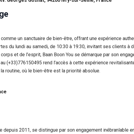
Av. Georges Gosnat, 94200 Ivry-sur-Seine, France
ge
e comme un sanctuaire de bien-être, offrant une expérience authe
tes du lundi au samedi, de 10:30 à 19:30, invitant ses clients à
 corps et de l’esprit, Baan Boon You se démarque par son engagem
au (+33)776150495 rend l’accès à cette expérience revitalisante
a routine, où le bien-être est la priorité absolue.
nce
ine depuis 2011, se distingue par son engagement inébranlable enve