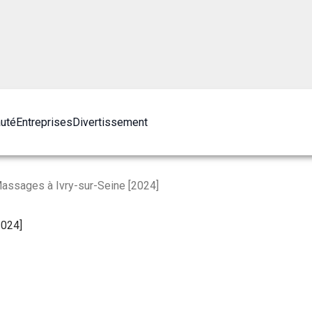
auté
Entreprises
Divertissement
assages à Ivry-sur-Seine [2024]