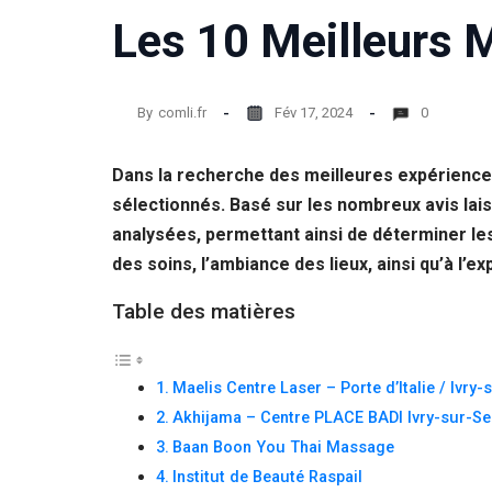
Les 10 Meilleurs 
Statistiques
Afin que
nous
puissions
By
comli.fr
Fév 17, 2024
0
améliorer la
fonctionnalité
et la structure
Dans la recherche des meilleures expériences
du site Web,
en fonction
sélectionnés. Basé sur les nombreux avis lais
de la façon
analysées, permettant ainsi de déterminer les l
dont le site
des soins, l’ambiance des lieux, ainsi qu’à l’
Web est
utilisé.
Table des matières
Experience
Afin que notre
Maelis Centre Laser – Porte d’Italie / Ivry-
site Web
Akhijama – Centre PLACE BADI Ivry-sur-Se
fonctionne
aussi bien que
Baan Boon You Thai Massage
possible lors
Institut de Beauté Raspail
de votre visite.