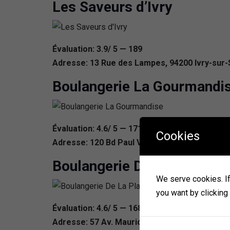
Les Saveurs d’Ivry
Évaluation: 3.9/ 5 — 189
Adresse: 13 Rue des Lampes, 94200 Ivry-sur-
Boulangerie La Gourmandi
Évaluation: 4.6/ 5 — 171
Cookies
Adresse: 120 Bd Paul Vaillant Couturier, 9420
Boulangerie De La Place
We serve cookies. If 
you want by clicking
Évaluation: 4.6/ 5 — 168
Adresse: 57 Av. Maurice Thorez, 94200 Ivry-s