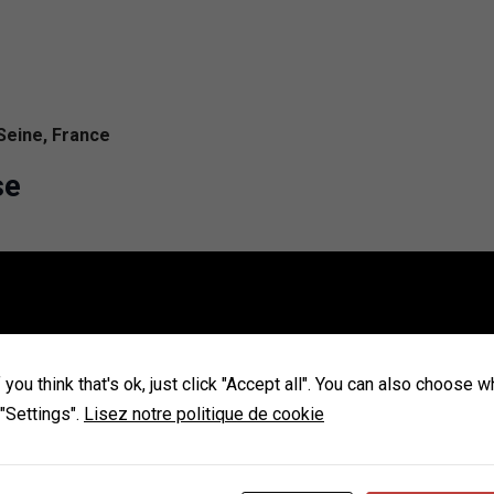
Seine, France
se
0 Ivry-sur-Seine, France
you think that's ok, just click "Accept all". You can also choose 
 "Settings".
Lisez notre politique de cookie
ur-Seine, France