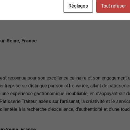
Réglages
Tout refuser
sur-Seine, France
, est reconnue pour son excellence culinaire et son engagement en
entreprise se distingue par son offre variée, allant de pâtisserie
ne expérience gastronomique inoubliable, en s’appuyant sur des
isserie Traiteur, axées sur l’artisanat, la créativité et le servic
 clientèle à la recherche d’excellence, d’authenticité et d’une tou
ur-Seine, France