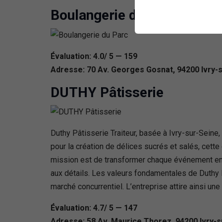
Boulangerie du Parc
Évaluation: 4.0/ 5 — 159
Adresse: 70 Av. Georges Gosnat, 94200 Ivry-
DUTHY Pâtisserie
Duthy Pâtisserie Traiteur, basée à Ivry-sur-Seine
pour la création de délices sucrés et salés, cette 
mission est de transformer chaque événement en u
aux détails. Les valeurs fondamentales de Duthy Pât
marché concurrentiel. L’entreprise attire ainsi une
Évaluation: 4.7/ 5 — 147
Adresse: 58 Av. Maurice Thorez, 94200 Ivry-s