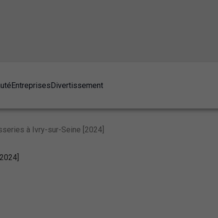
auté
Entreprises
Divertissement
sseries à Ivry-sur-Seine [2024]