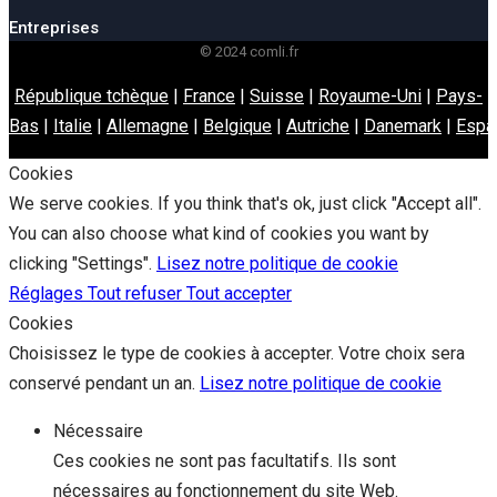
Entreprises
© 2024 comli.fr
République tchèque
|
France
|
Suisse
|
Royaume-Uni
|
Pays-
Bas
|
Italie
|
Allemagne
|
Belgique
|
Autriche
|
Danemark
|
Espa
Cookies
We serve cookies. If you think that's ok, just click "Accept all".
You can also choose what kind of cookies you want by
clicking "Settings".
Lisez notre politique de cookie
Réglages
Tout refuser
Tout accepter
Cookies
Choisissez le type de cookies à accepter. Votre choix sera
conservé pendant un an.
Lisez notre politique de cookie
Nécessaire
Ces cookies ne sont pas facultatifs. Ils sont
nécessaires au fonctionnement du site Web.