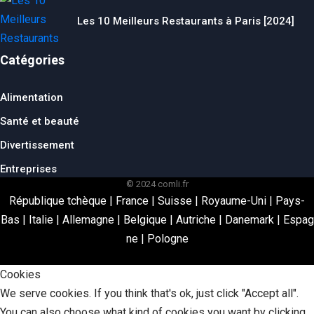
Les 10 Meilleurs Restaurants à Paris [2024]
Catégories
Alimentation
Santé et beauté
Divertissement
Entreprises
© 2024 comli.fr
République tchèque
|
France
|
Suisse
|
Royaume-Uni
|
Pays-
Bas
|
Italie
|
Allemagne
|
Belgique
|
Autriche
|
Danemark
|
Espag
ne
|
Pologne
Cookies
We serve cookies. If you think that's ok, just click "Accept all".
You can also choose what kind of cookies you want by clicking