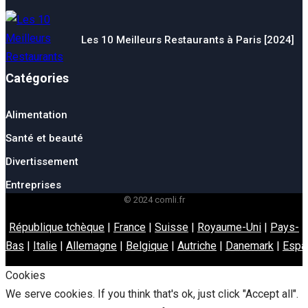
Les 10 Meilleurs Restaurants à Paris [2024]
Catégories
Alimentation
Santé et beauté
Divertissement
Entreprises
© 2024 comli.fr
République tchèque
|
France
|
Suisse
|
Royaume-Uni
|
Pays-
Bas
|
Italie
|
Allemagne
|
Belgique
|
Autriche
|
Danemark
|
Espa
Cookies
We serve cookies. If you think that's ok, just click "Accept all".