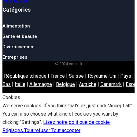
Catégories
Alimentation
Santé et beauté
Divertissement
Entreprises
© 2024 comli.fr
République tchèque
|
France
|
Suisse
|
Royaume-Uni
|
Pays-
Bas
|
Italie
|
Allemagne
|
Belgique
|
Autriche
|
Danemark
|
Espa
Cookies
We serve cookies. If you think that's ok, just click "Accept all".
You can also choose what kind of cookies you want by
clicking "Settings".
Lisez notre politique de cookie
Réglages
Tout refuser
Tout accepter