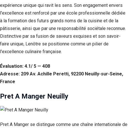
Si vous
expérience unique qui ravit les sens. Son engagement envers
refusez ces
l’excellence est renforcé par une école professionnelle dédiée
cookies,
à la formation des futurs grands noms de la cuisine et de la
certaines
fonctionnalités
pâtisserie, ainsi que par une responsabilité sociétale reconnue.
disparaîtront
Distinctive par sa fusion de saveurs exquises et son savoir-
du site Web.
faire unique, Lenôtre se positionne comme un pilier de
l’excellence culinaire française.
Marketing
En partageant
Évaluation: 4.1/ 5 — 408
votre intérêt et
votre
Adresse: 209 Av. Achille Peretti, 92200 Neuilly-sur-Seine,
comportement
France
lorsque vous
visitez notre
site, vous
Pret A Manger Neuilly
augmentez les
chances de
voir du
contenu et des
offres
Pret A Manger se distingue comme une chaîne internationale de
personnalisés.