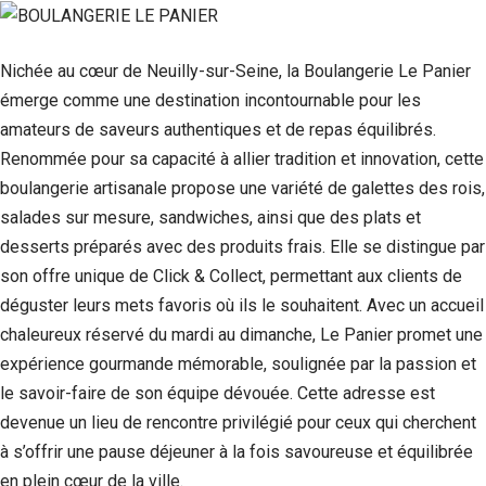
Nichée au cœur de Neuilly-sur-Seine, la Boulangerie Le Panier
émerge comme une destination incontournable pour les
amateurs de saveurs authentiques et de repas équilibrés.
Renommée pour sa capacité à allier tradition et innovation, cette
boulangerie artisanale propose une variété de galettes des rois,
salades sur mesure, sandwiches, ainsi que des plats et
desserts préparés avec des produits frais. Elle se distingue par
son offre unique de Click & Collect, permettant aux clients de
Nécessaire
déguster leurs mets favoris où ils le souhaitent. Avec un accueil
Ces cookies ne
chaleureux réservé du mardi au dimanche, Le Panier promet une
sont pas
expérience gourmande mémorable, soulignée par la passion et
facultatifs. Ils
sont
le savoir-faire de son équipe dévouée. Cette adresse est
nécessaires au
devenue un lieu de rencontre privilégié pour ceux qui cherchent
fonctionnement
du site Web.
à s’offrir une pause déjeuner à la fois savoureuse et équilibrée
en plein cœur de la ville.