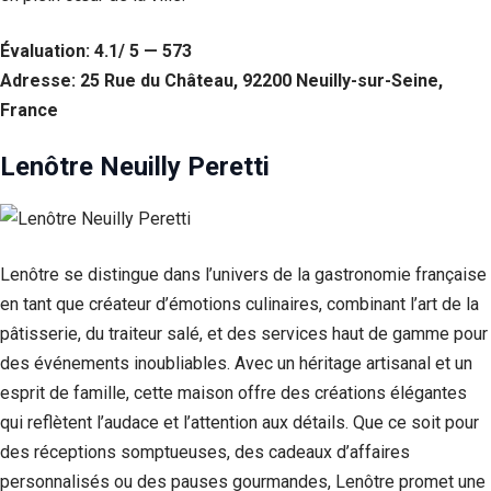
Statistiques
Évaluation: 4.1/ 5 — 573
Afin que
nous
Adresse: 25 Rue du Château, 92200 Neuilly-sur-Seine,
puissions
France
améliorer la
fonctionnalité
Lenôtre Neuilly Peretti
et la structure
du site Web,
en fonction
de la façon
dont le site
Web est
Lenôtre se distingue dans l’univers de la gastronomie française
utilisé.
en tant que créateur d’émotions culinaires, combinant l’art de la
pâtisserie, du traiteur salé, et des services haut de gamme pour
Experience
des événements inoubliables. Avec un héritage artisanal et un
Afin que notre
esprit de famille, cette maison offre des créations élégantes
site Web
qui reflètent l’audace et l’attention aux détails. Que ce soit pour
fonctionne
aussi bien que
des réceptions somptueuses, des cadeaux d’affaires
possible lors
personnalisés ou des pauses gourmandes, Lenôtre promet une
de votre visite.