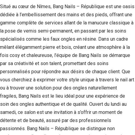
Si vous
Situé au cœur de Nîmes, Bang Nails – République est une oasis
refusez ces
dédiée à l’embellissement des mains et des pieds, offrant une
cookies,
certaines
gamme complète de services allant de la manucure classique à
fonctionnalités
la pose de vernis semi-permanent, en passant par les soins
disparaîtront
du site Web.
spécialisés comme les faux ongles en résine. Dans un cadre
mêlant élégamment pierre et bois, créant une atmosphère à la
fois cosy et chaleureuse, l’équipe de Bang Nails se démarque
Marketing
par sa créativité et son talent, promettant des soins
En partageant
votre intérêt et
personnalisés pour répondre aux désirs de chaque client. Que
votre
vous cherchiez à exprimer votre style unique à travers le nail art
comportement
ou à trouver une solution pour des ongles naturellement
lorsque vous
visitez notre
fragiles, Bang Nails est le lieu idéal pour une expérience de
site, vous
soin des ongles authentique et de qualité. Ouvert du lundi au
augmentez les
chances de
samedi, ce salon est une invitation à s’offrir un moment de
voir du
détente et de beauté, assuré par des professionnels
contenu et des
offres
passionnés. Bang Nails – République se distingue non
personnalisés.