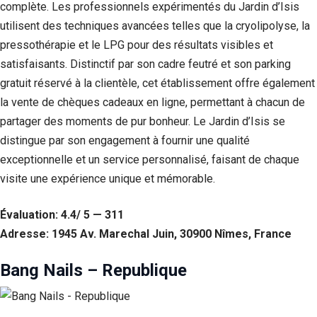
complète. Les professionnels expérimentés du Jardin d’Isis
Statistiques
utilisent des techniques avancées telles que la cryolipolyse, la
Afin que
pressothérapie et le LPG pour des résultats visibles et
nous
satisfaisants. Distinctif par son cadre feutré et son parking
puissions
améliorer la
gratuit réservé à la clientèle, cet établissement offre également
fonctionnalité
la vente de chèques cadeaux en ligne, permettant à chacun de
et la structure
du site Web,
partager des moments de pur bonheur. Le Jardin d’Isis se
en fonction
distingue par son engagement à fournir une qualité
de la façon
dont le site
exceptionnelle et un service personnalisé, faisant de chaque
Web est
visite une expérience unique et mémorable.
utilisé.
Évaluation: 4.4/ 5 — 311
Experience
Adresse: 1945 Av. Marechal Juin, 30900 Nîmes, France
Afin que notre
site Web
Bang Nails – Republique
fonctionne
aussi bien que
possible lors
de votre visite.