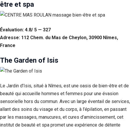
être et spa
Évaluation: 4.8/ 5 — 327
Adresse: 112 Chem. du Mas de Cheylon, 30900 Nîmes,
France
The Garden of Isis
Nécessaire
Le Jardin d’Isis, situé à Nîmes, est une oasis de bien-être et de
Ces cookies ne
sont pas
beauté qui accueille hommes et femmes pour une évasion
facultatifs. Ils
sensorielle hors du commun. Avec un large éventail de services,
sont
nécessaires au
allant des soins du visage et du corps, à l’épilation, en passant
fonctionnement
par les massages, manucures, et cures d’amincissement, cet
du site Web.
institut de beauté et spa promet une expérience de détente