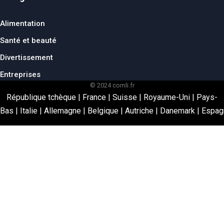
Alimentation
Santé et beauté
Divertissement
Entreprises
© 2024 comli.fr
République tchèque
|
France
|
Suisse
|
Royaume-Uni
|
Pays-
Bas
|
Italie
|
Allemagne
|
Belgique
|
Autriche
|
Danemark
|
Espag