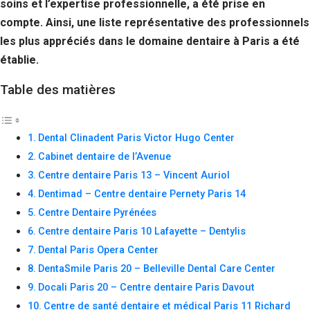
soins et l’expertise professionnelle, a été prise en
Si vous
compte. Ainsi, une liste représentative des professionnels
refusez ces
cookies,
les plus appréciés dans le domaine dentaire à Paris a été
certaines
établie.
fonctionnalités
disparaîtront
Table des matières
du site Web.
Marketing
Dental Clinadent Paris Victor Hugo Center
En partageant
Cabinet dentaire de l’Avenue
votre intérêt et
votre
Centre dentaire Paris 13 – Vincent Auriol
comportement
Dentimad – Centre dentaire Pernety Paris 14
lorsque vous
Centre Dentaire Pyrénées
visitez notre
site, vous
Centre dentaire Paris 10 Lafayette – Dentylis
augmentez les
Dental Paris Opera Center
chances de
voir du
DentaSmile Paris 20 – Belleville Dental Care Center
contenu et des
Docali Paris 20 – Centre dentaire Paris Davout
offres
personnalisés.
Centre de santé dentaire et médical Paris 11 Richard