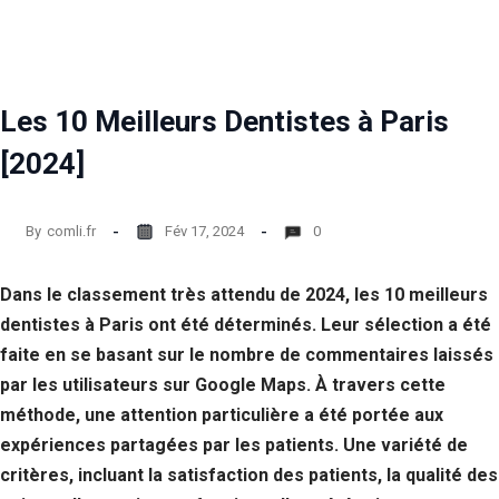
Statistiques
Afin que
nous
puissions
Les 10 Meilleurs Dentistes à Paris
améliorer la
fonctionnalité
[2024]
et la structure
du site Web,
en fonction
de la façon
By
comli.fr
Fév 17, 2024
0
dont le site
Web est
utilisé.
Dans le classement très attendu de 2024, les 10 meilleurs
dentistes à Paris ont été déterminés. Leur sélection a été
faite en se basant sur le nombre de commentaires laissés
Experience
par les utilisateurs sur Google Maps. À travers cette
Afin que notre
site Web
méthode, une attention particulière a été portée aux
fonctionne
expériences partagées par les patients. Une variété de
aussi bien que
possible lors
critères, incluant la satisfaction des patients, la qualité des
de votre visite.