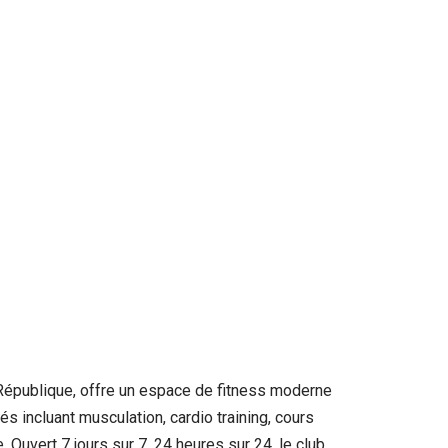
République, offre un espace de fitness moderne
 incluant musculation, cardio training, cours
 Ouvert 7 jours sur 7, 24 heures sur 24, le club