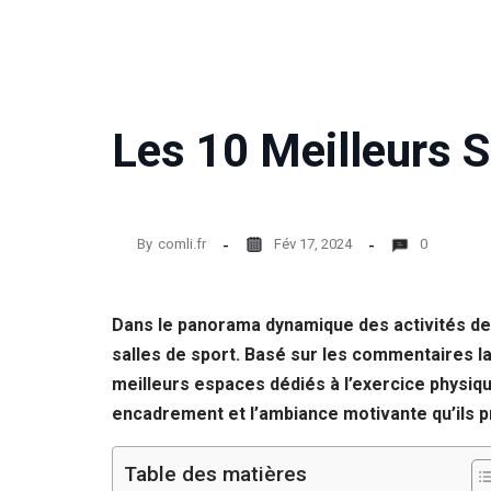
Statistiques
Afin que
nous
puissions
améliorer la
Les 10 Meilleurs S
fonctionnalité
et la structure
du site Web,
en fonction
de la façon
dont le site
By
comli.fr
Fév 17, 2024
0
Web est
utilisé.
Dans le panorama dynamique des activités de b
salles de sport. Basé sur les commentaires l
Experience
Afin que notre
meilleurs espaces dédiés à l’exercice physiqu
site Web
encadrement et l’ambiance motivante qu’ils p
fonctionne
aussi bien que
possible lors
Table des matières
de votre visite.