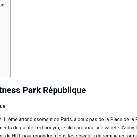
que
itness Park République
le 11ème arrondissement de Paris, à deux pas de la Place de la 
ts de pointe Technogym, le club propose une variété d’activités
et du HIIT, pour répondre à tous les objectifs de remise en forme.