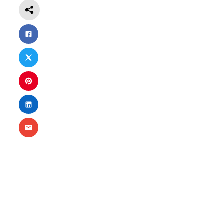
Nécessaire
Ces cookies ne
sont pas
facultatifs. Ils
sont
nécessaires au
fonctionnement
du site Web.