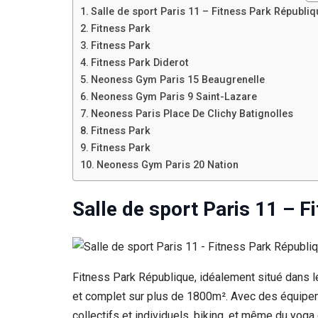
Si vous
Salle de sport Paris 11 – Fitness Park Républi
refusez ces
Fitness Park
cookies,
Fitness Park
certaines
Fitness Park Diderot
fonctionnalités
disparaîtront
Neoness Gym Paris 15 Beaugrenelle
du site Web.
Neoness Gym Paris 9 Saint-Lazare
Neoness Paris Place De Clichy Batignolles
Fitness Park
Marketing
Fitness Park
En partageant
Neoness Gym Paris 20 Nation
votre intérêt et
votre
comportement
Salle de sport Paris 11 – F
lorsque vous
visitez notre
site, vous
augmentez les
chances de
voir du
Fitness Park République, idéalement situé dans 
contenu et des
et complet sur plus de 1800m². Avec des équipemen
offres
personnalisés.
collectifs et individuels, biking, et même du yoga 