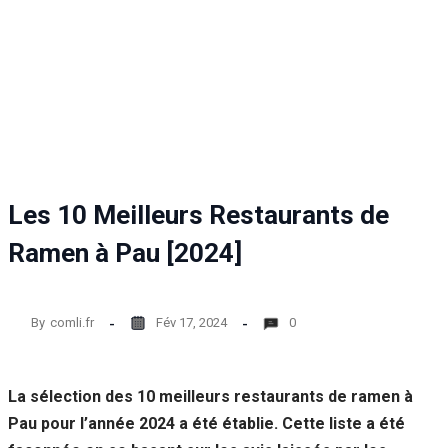
Statistiques
Afin que
nous
puissions
améliorer la
fonctionnalité
et la structure
du site Web,
en fonction
de la façon
Les 10 Meilleurs Restaurants de
dont le site
Web est
Ramen à Pau [2024]
utilisé.
By
comli.fr
Fév 17, 2024
0
Experience
Afin que notre
site Web
fonctionne
La sélection des 10 meilleurs restaurants de ramen à
aussi bien que
Pau pour l’année 2024 a été établie. Cette liste a été
possible lors
de votre visite.