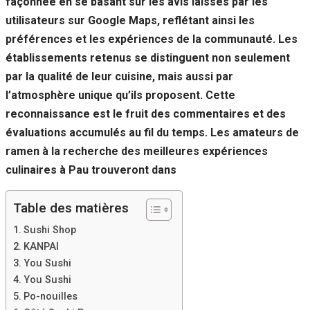
façonnée en se basant sur les avis laissés par les
Si vous
utilisateurs sur Google Maps, reflétant ainsi les
refusez ces
cookies,
préférences et les expériences de la communauté. Les
certaines
établissements retenus se distinguent non seulement
fonctionnalités
disparaîtront
par la qualité de leur cuisine, mais aussi par
du site Web.
l’atmosphère unique qu’ils proposent. Cette
reconnaissance est le fruit des commentaires et des
évaluations accumulés au fil du temps. Les amateurs de
Marketing
En partageant
ramen à la recherche des meilleures expériences
votre intérêt et
culinaires à Pau trouveront dans
votre
comportement
lorsque vous
Table des matières
visitez notre
site, vous
Sushi Shop
augmentez les
KANPAI
chances de
You Sushi
voir du
You Sushi
contenu et des
offres
Po-nouilles
personnalisés.