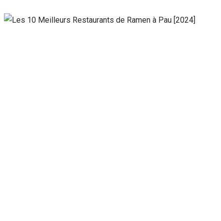
Nécessaire
Ces cookies ne
sont pas
facultatifs. Ils
sont
nécessaires au
fonctionnement
du site Web.