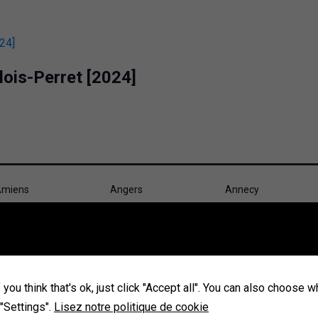
lois-Perret [2024]
miens
Angers
Annecy
ubervilliers
Aulnay-sous-Bois
Avignon
ourges
Brest
Caen
hambéry
Champigny-sur-
Cherbourg-en-
Marne
Cotentin
you think that's ok, just click "Accept all". You can also choose 
ourbevoie
Créteil
Dijon
 "Settings".
Lisez notre politique de cookie