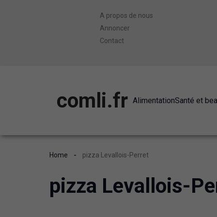
A propos de nous
Annoncer
Contact
comli.fr
Alimentation
Santé et be
Home
pizza Levallois-Perret
pizza Levallois-Pe