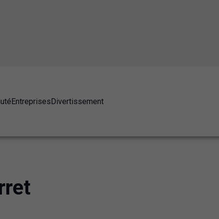
auté
Entreprises
Divertissement
rret