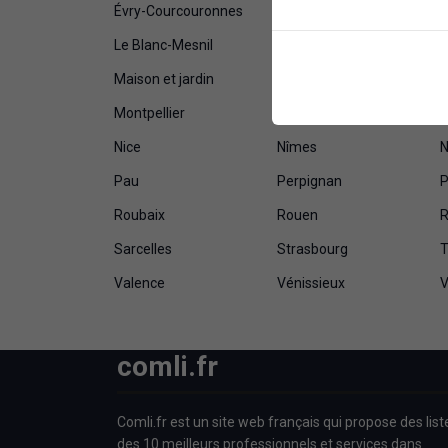
Évry-Courcouronnes
Fort-de-France
G
Le Blanc-Mesnil
Le Havre
L
Maison et jardin
Maisons-Alfort
Montpellier
Montreuil
M
Nice
Nîmes
N
Pau
Perpignan
P
Roubaix
Rouen
R
Sarcelles
Strasbourg
T
Valence
Vénissieux
V
comli.fr
Comli.fr est un site web français qui propose des list
des 10 meilleurs professionnels et services dans