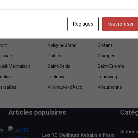
renoble
Issy-les-Moulineaux
Ivry-sur-Seine
e Mans
Levallois-Perret
Lille
Réglages
Tout refuser
Mamoudzou
Marseille
Mérignac
ulhouse
Nancy
Nanterre
iort
Noisy-le-Grand
Orléans
essac
Poitiers
Quimper
ueil-Malmaison
Saint-Denis
Saint-Étienne
oulon
Toulouse
Tourcoing
ersailles
Villeneuve-d'Ascq
Villeurbanne
Articles populaires
Catég
es
Aliment
Les 10 Meilleurs Kebabs à Paris