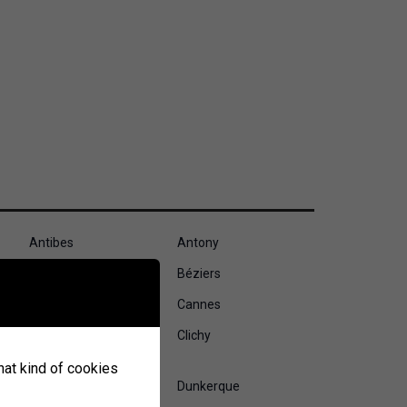
Antibes
Antony
Besançon
Béziers
Calais
Cannes
Clermont-Ferrand
Clichy
what kind of cookies
Drancy
Dunkerque