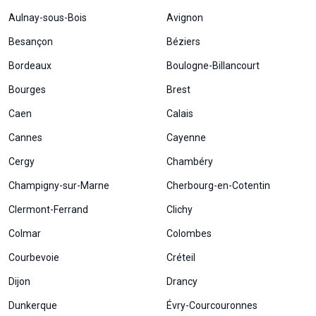
Aulnay-sous-Bois
Avignon
Besançon
Béziers
Bordeaux
Boulogne-Billancourt
Bourges
Brest
Caen
Calais
Cannes
Cayenne
Cergy
Chambéry
Champigny-sur-Marne
Cherbourg-en-Cotentin
Clermont-Ferrand
Clichy
Colmar
Colombes
Courbevoie
Créteil
Dijon
Drancy
Dunkerque
Évry-Courcouronnes