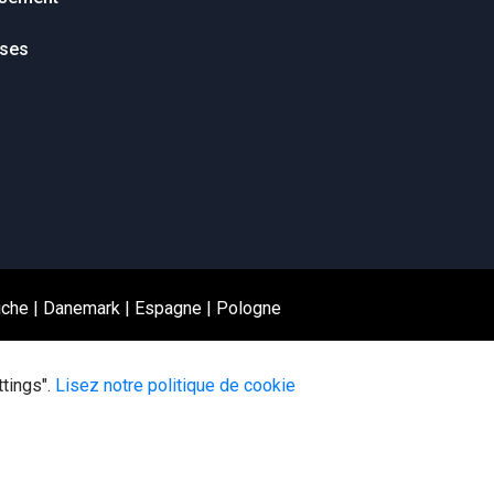
ises
iche
|
Danemark
|
Espagne
|
Pologne
ttings".
Lisez notre politique de cookie