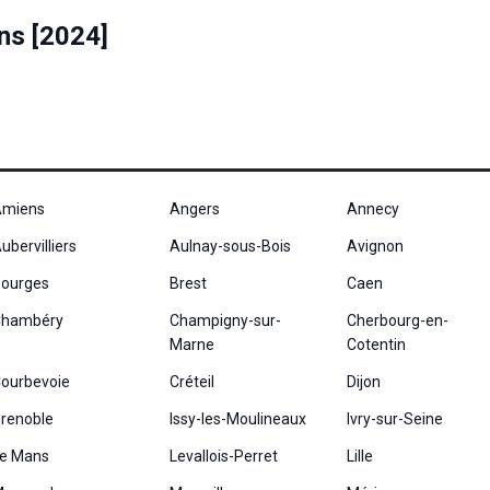
ns [2024]
miens
Angers
Annecy
ubervilliers
Aulnay-sous-Bois
Avignon
ourges
Brest
Caen
hambéry
Champigny-sur-
Cherbourg-en-
Marne
Cotentin
ourbevoie
Créteil
Dijon
renoble
Issy-les-Moulineaux
Ivry-sur-Seine
e Mans
Levallois-Perret
Lille