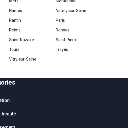
Metz
Montauban
Nantes
Neuilly-sur-Seine
Pantin
Paris
Reims
Rennes
Saint-Nazaire
Saint-Pierre
Tours
Troyes
Vitry-sur-Seine
ories
ation
t beauté
ssement