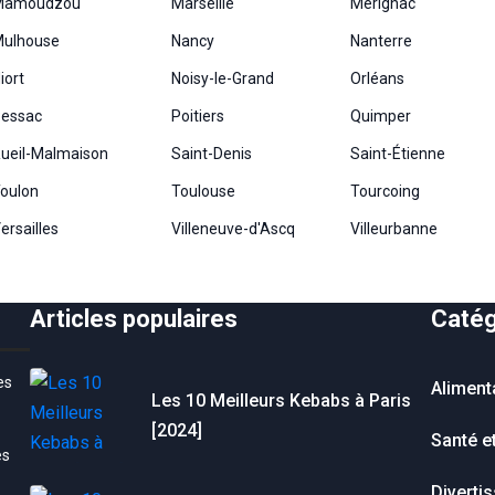
Mamoudzou
Marseille
Mérignac
ulhouse
Nancy
Nanterre
iort
Noisy-le-Grand
Orléans
essac
Poitiers
Quimper
ueil-Malmaison
Saint-Denis
Saint-Étienne
oulon
Toulouse
Tourcoing
ersailles
Villeneuve-d'Ascq
Villeurbanne
Articles populaires
Catég
es
Aliment
Les 10 Meilleurs Kebabs à Paris
[2024]
Santé e
es
Diverti