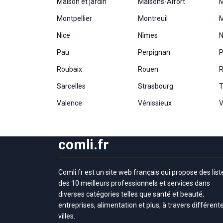
Maison et jardin
Maisons-Alfort
Montpellier
Montreuil
M
Nice
Nîmes
N
Pau
Perpignan
P
Roubaix
Rouen
R
Sarcelles
Strasbourg
T
Valence
Vénissieux
V
comli.fr
Comli.fr est un site web français qui propose des list
des 10 meilleurs professionnels et services dans
diverses catégories telles que santé et beauté,
entreprises, alimentation et plus, à travers différent
villes.