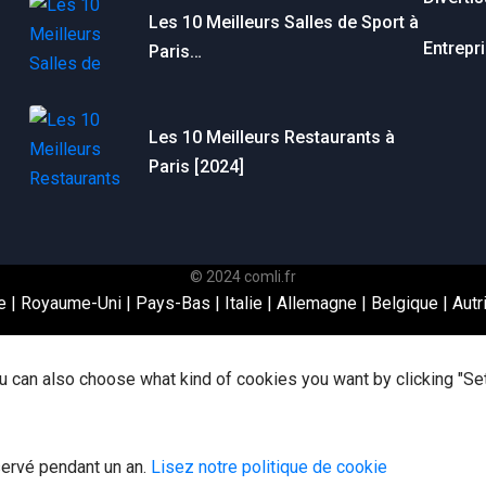
Les 10 Meilleurs Salles de Sport à
Entrepr
Paris…
Les 10 Meilleurs Restaurants à
Paris [2024]
© 2024 comli.fr
e
|
Royaume-Uni
|
Pays-Bas
|
Italie
|
Allemagne
|
Belgique
|
Autr
 You can also choose what kind of cookies you want by clicking "Se
servé pendant un an.
Lisez notre politique de cookie