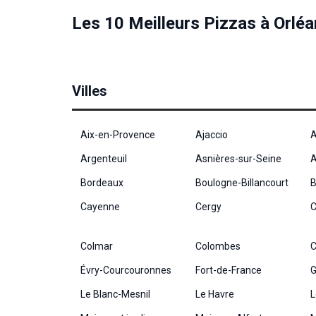
ALIMENTATION
PIZZA ORLÉANS
Les 10 Meilleurs Pizzas à Orléa
Villes
Aix-en-Provence
Ajaccio
A
Argenteuil
Asnières-sur-Seine
A
Bordeaux
Boulogne-Billancourt
B
Cayenne
Cergy
C
Colmar
Colombes
C
Évry-Courcouronnes
Fort-de-France
G
Le Blanc-Mesnil
Le Havre
L