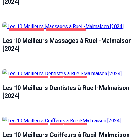
[2024]
Si vous
refusez ces
cookies,
certaines
fonctionnalités
DIVERTISSEMENT
RUEIL-MALMAISON
disparaîtront
du site Web.
Les 10 Meilleurs Massages à Rueil-Malmaison
[2024]
Marketing
En partageant
votre intérêt et
votre
RUEIL-MALMAISON
SANTÉ ET BEAUTÉ
comportement
Les 10 Meilleurs Dentistes à Rueil-Malmaison
lorsque vous
visitez notre
[2024]
site, vous
augmentez les
chances de
voir du
contenu et des
RUEIL-MALMAISON
SANTÉ ET BEAUTÉ
offres
Les 10 Meilleurs Coiffeurs à Rueil-Malmaison
personnalisés.