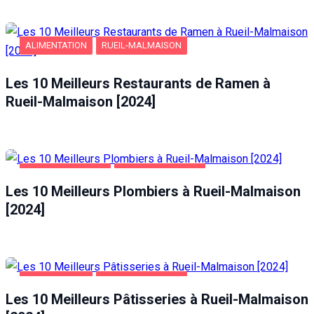
Statistiques
Afin que
ALIMENTATION
RUEIL-MALMAISON
nous
puissions
améliorer la
Les 10 Meilleurs Restaurants de Ramen à
fonctionnalité
Rueil-Malmaison [2024]
et la structure
du site Web,
en fonction
de la façon
dont le site
Web est
MAISON ET JARDIN
RUEIL-MALMAISON
utilisé.
Les 10 Meilleurs Plombiers à Rueil-Malmaison
[2024]
Experience
Afin que notre
site Web
fonctionne
ALIMENTATION
RUEIL-MALMAISON
aussi bien que
possible lors
Les 10 Meilleurs Pâtisseries à Rueil-Malmaison
de votre visite.