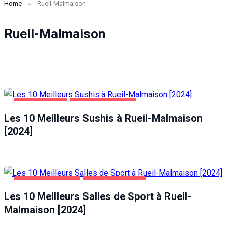
Home
Rueil-Malmaison
Rueil-Malmaison
ALIMENTATION
RUEIL-MALMAISON
Les 10 Meilleurs Sushis à Rueil-Malmaison
[2024]
Nécessaire
Ces cookies ne
sont pas
facultatifs. Ils
sont
RUEIL-MALMAISON
SANTÉ ET BEAUTÉ
nécessaires au
Les 10 Meilleurs Salles de Sport à Rueil-
fonctionnement
Malmaison [2024]
du site Web.