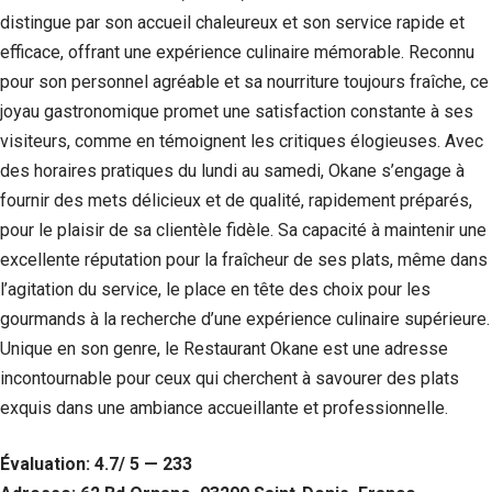
Si vous
distingue par son accueil chaleureux et son service rapide et
refusez ces
efficace, offrant une expérience culinaire mémorable. Reconnu
cookies,
certaines
pour son personnel agréable et sa nourriture toujours fraîche, ce
fonctionnalités
joyau gastronomique promet une satisfaction constante à ses
disparaîtront
visiteurs, comme en témoignent les critiques élogieuses. Avec
du site Web.
des horaires pratiques du lundi au samedi, Okane s’engage à
fournir des mets délicieux et de qualité, rapidement préparés,
Marketing
pour le plaisir de sa clientèle fidèle. Sa capacité à maintenir une
En partageant
votre intérêt et
excellente réputation pour la fraîcheur de ses plats, même dans
votre
l’agitation du service, le place en tête des choix pour les
comportement
gourmands à la recherche d’une expérience culinaire supérieure.
lorsque vous
visitez notre
Unique en son genre, le Restaurant Okane est une adresse
site, vous
incontournable pour ceux qui cherchent à savourer des plats
augmentez les
chances de
exquis dans une ambiance accueillante et professionnelle.
voir du
contenu et des
Évaluation: 4.7/ 5 — 233
offres
personnalisés.