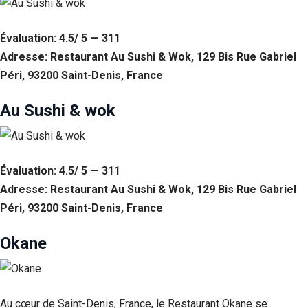
Statistiques
Afin que
Évaluation: 4.5/ 5 — 311
nous
Adresse: Restaurant Au Sushi & Wok, 129 Bis Rue Gabriel
puissions
Péri, 93200 Saint-Denis, France
améliorer la
fonctionnalité
et la structure
Au Sushi & wok
du site Web,
en fonction
de la façon
dont le site
Web est
Évaluation: 4.5/ 5 — 311
utilisé.
Adresse: Restaurant Au Sushi & Wok, 129 Bis Rue Gabriel
Péri, 93200 Saint-Denis, France
Experience
Afin que notre
Okane
site Web
fonctionne
aussi bien que
possible lors
Au cœur de Saint-Denis, France, le Restaurant Okane se
de votre visite.