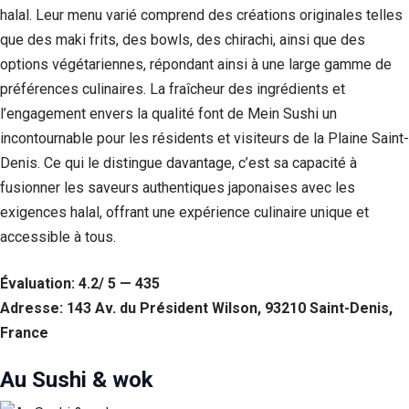
halal. Leur menu varié comprend des créations originales telles
que des maki frits, des bowls, des chirachi, ainsi que des
options végétariennes, répondant ainsi à une large gamme de
préférences culinaires. La fraîcheur des ingrédients et
l’engagement envers la qualité font de Mein Sushi un
incontournable pour les résidents et visiteurs de la Plaine Saint-
Denis. Ce qui le distingue davantage, c’est sa capacité à
fusionner les saveurs authentiques japonaises avec les
exigences halal, offrant une expérience culinaire unique et
accessible à tous.
Nécessaire
Ces cookies ne
Évaluation: 4.2/ 5 — 435
sont pas
Adresse: 143 Av. du Président Wilson, 93210 Saint-Denis,
facultatifs. Ils
sont
France
nécessaires au
fonctionnement
Au Sushi & wok
du site Web.