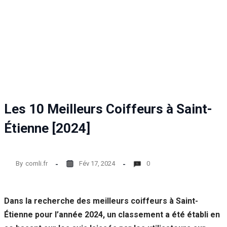
Statistiques
Afin que
nous
puissions
améliorer la
fonctionnalité
et la structure
du site Web,
en fonction
de la façon
Les 10 Meilleurs Coiffeurs à Saint-
dont le site
Web est
Étienne [2024]
utilisé.
By
comli.fr
Fév 17, 2024
0
Experience
Afin que notre
site Web
fonctionne
Dans la recherche des meilleurs coiffeurs à Saint-
aussi bien que
Étienne pour l’année 2024, un classement a été établi en
possible lors
de votre visite.