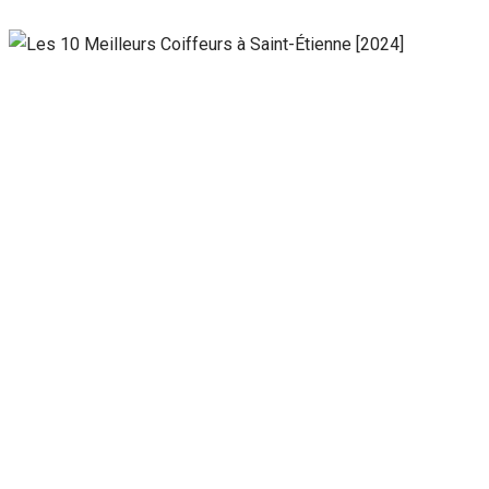
Nécessaire
Ces cookies ne
sont pas
facultatifs. Ils
sont
nécessaires au
fonctionnement
du site Web.