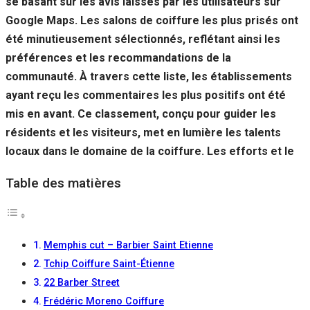
se basant sur les avis laissés par les utilisateurs sur
Si vous
Google Maps. Les salons de coiffure les plus prisés ont
refusez ces
cookies,
été minutieusement sélectionnés, reflétant ainsi les
certaines
préférences et les recommandations de la
fonctionnalités
disparaîtront
communauté. À travers cette liste, les établissements
du site Web.
ayant reçu les commentaires les plus positifs ont été
mis en avant. Ce classement, conçu pour guider les
résidents et les visiteurs, met en lumière les talents
Marketing
En partageant
locaux dans le domaine de la coiffure. Les efforts et le
votre intérêt et
votre
Table des matières
comportement
lorsque vous
visitez notre
site, vous
augmentez les
Memphis cut – Barbier Saint Etienne
chances de
Tchip Coiffure Saint-Étienne
voir du
contenu et des
22 Barber Street
offres
Frédéric Moreno Coiffure
personnalisés.