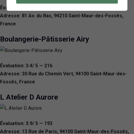
Évaluation: 3.7/ 5 — 286
Adresse: 81 Av. du Bac, 94210 Saint-Maur-des-Fossés,
France
Boulangerie-Pâtisserie Airy
Évaluation: 3.4/ 5 — 216
Adresse: 30 Rue du Chemin Vert, 94100 Saint-Maur-des-
Fossés, France
L Atelier D Aurore
Évaluation: 3.9/ 5 — 193
Adresse: 13 Rue de Paris, 94100 Saint-Maur-des-Fossés,