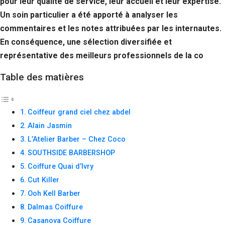
pour leur qualité de service, leur accueil et leur expertise.
Si vous
Un soin particulier a été apporté à analyser les
refusez ces
cookies,
commentaires et les notes attribuées par les internautes.
certaines
En conséquence, une sélection diversifiée et
fonctionnalités
disparaîtront
représentative des meilleurs professionnels de la co
du site Web.
Table des matières
Marketing
En partageant
Coiffeur grand ciel chez abdel
votre intérêt et
Alain Jasmin
votre
comportement
L’Atelier Barber – Chez Coco
lorsque vous
SOUTHSIDE BARBERSHOP
visitez notre
site, vous
Coiffure Quai d’Ivry
augmentez les
Cut Killer
chances de
voir du
Ooh Kell Barber
contenu et des
Dalmas Coiffure
offres
Casanova Coiffure
personnalisés.