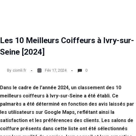
Statistiques
Afin que
nous
puissions
améliorer la
Les 10 Meilleurs Coiffeurs à Ivry-sur-
fonctionnalité
et la structure
Seine [2024]
du site Web,
en fonction
de la façon
dont le site
By
comli.fr
Fév 17, 2024
0
Web est
utilisé.
Dans le cadre de l’année 2024, un classement des 10
meilleurs coiffeurs à Ivry-sur-Seine a été établi. Ce
Experience
palmarès a été déterminé en fonction des avis laissés par
Afin que notre
site Web
les utilisateurs sur Google Maps, reflétant ainsi la
fonctionne
satisfaction et les préférences des clients. Les salons de
aussi bien que
coiffure présents dans cette liste ont été sélectionnés
possible lors
de votre visite.