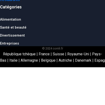
Catégories
Alimentation
Santé et beauté
Divertissement
Entreprises
© 2024 comli.fr
République tchèque
|
France
|
Suisse
|
Royaume-Uni
|
Pays-
Bas
|
Italie
|
Allemagne
|
Belgique
|
Autriche
|
Danemark
|
Espag