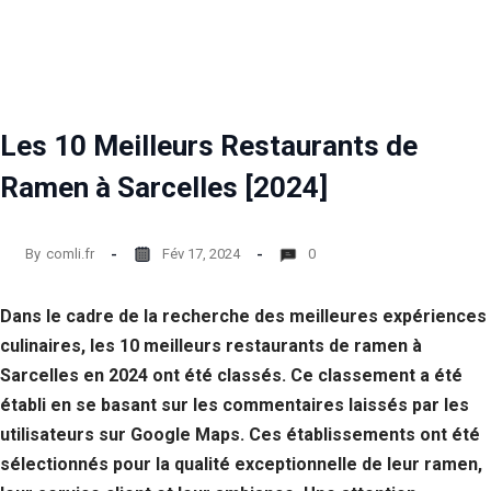
Statistiques
Afin que
nous
puissions
améliorer la
Les 10 Meilleurs Restaurants de
fonctionnalité
et la structure
Ramen à Sarcelles [2024]
du site Web,
en fonction
de la façon
dont le site
By
comli.fr
Fév 17, 2024
0
Web est
utilisé.
Dans le cadre de la recherche des meilleures expériences
culinaires, les 10 meilleurs restaurants de ramen à
Experience
Sarcelles en 2024 ont été classés. Ce classement a été
Afin que notre
site Web
établi en se basant sur les commentaires laissés par les
fonctionne
utilisateurs sur Google Maps. Ces établissements ont été
aussi bien que
sélectionnés pour la qualité exceptionnelle de leur ramen,
possible lors
de votre visite.