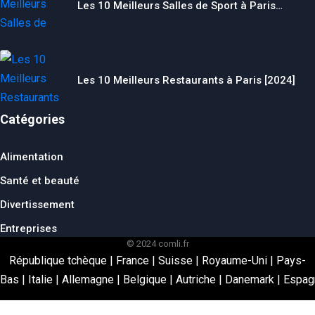
Les 10 Meilleurs Salles de Sport à Paris…
Les 10 Meilleurs Restaurants à Paris [2024]
Catégories
Alimentation
Santé et beauté
Divertissement
Entreprises
© 2024 comli.fr
République tchèque
|
France
|
Suisse
|
Royaume-Uni
|
Pays-
Bas
|
Italie
|
Allemagne
|
Belgique
|
Autriche
|
Danemark
|
Espag