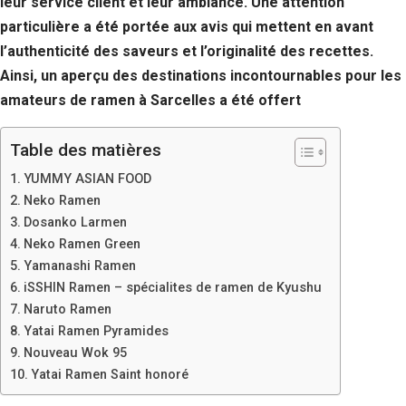
leur service client et leur ambiance. Une attention
Si vous
particulière a été portée aux avis qui mettent en avant
refusez ces
cookies,
l’authenticité des saveurs et l’originalité des recettes.
certaines
Ainsi, un aperçu des destinations incontournables pour les
fonctionnalités
disparaîtront
amateurs de ramen à Sarcelles a été offert
du site Web.
Table des matières
Marketing
YUMMY ASIAN FOOD
En partageant
Neko Ramen
votre intérêt et
Dosanko Larmen
votre
Neko Ramen Green
comportement
lorsque vous
Yamanashi Ramen
visitez notre
iSSHIN Ramen – spécialites de ramen de Kyushu
site, vous
Naruto Ramen
augmentez les
Yatai Ramen Pyramides
chances de
voir du
Nouveau Wok 95
contenu et des
Yatai Ramen Saint honoré
offres
personnalisés.