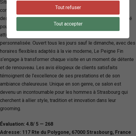
Situé au cœur de Strasbourg, Le Peigne Fin se distingue
Tout refuser
comme un salon de coiffure exclusivement masculin, offrant
des services de haute qualité en coiffure et en barbier. Réputé
Tout accepter
pour son accueil professionnel et son savoir-faire, ce salon
attire une clientèle en quête d’une expérience de coupe
personnalisée. Ouvert tous les jours sauf le dimanche, avec des
horaires flexibles adaptés à la vie moderne, Le Peigne Fin
s’engage à transformer chaque visite en un moment de détente
et de renouveau. Les avis élogieux de clients satisfaits
témoignent de l’excellence de ses prestations et de son
ambiance chaleureuse. Unique en son genre, ce salon est
devenu un incontournable pour les hommes à Strasbourg qui
cherchent à allier style, tradition et innovation dans leur
grooming.
Évaluation: 4.8/ 5 — 268
Adresse: 117 Rte du Polygone, 67000 Strasbourg, France