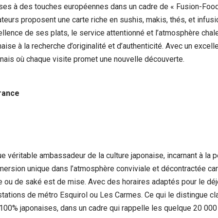
aises à des touches européennes dans un cadre de « Fusion-Food 
teurs proposent une carte riche en sushis, makis, thés, et infusi
cellence de ses plats, le service attentionné et l’atmosphère ch
se à la recherche d’originalité et d’authenticité. Avec un excelle
ponais où chaque visite promet une nouvelle découverte.
rance
 véritable ambassadeur de la culture japonaise, incarnant à la p
mersion unique dans l’atmosphère conviviale et décontractée cara
ou de saké est de mise. Avec des horaires adaptés pour le déje
 stations de métro Esquirol ou Les Carmes. Ce qui le distingue c
 100% japonaises, dans un cadre qui rappelle les quelque 20 00