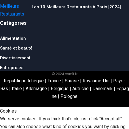
Les 10 Meilleurs Restaurants à Paris [2024]
Catégories
Alimentation
Santé et beauté
Divertissement
Entreprises
© 2024 comli.fr
République tchèque
|
France
|
Suisse
|
Royaume-Uni
|
Pays-
Bas
|
Italie
|
Allemagne
|
Belgique
|
Autriche
|
Danemark
|
Espag
ne
|
Pologne
Cookies
We serve cookies. If you think that's ok, just click "Accept all".
You can also choose what kind of cookies you want by clicking