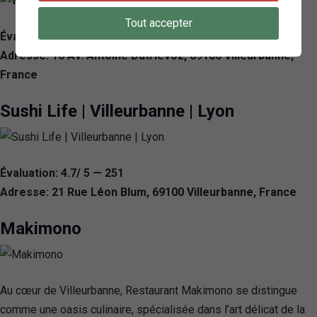
Tout accepter
Évaluation: 4.3/ 5 — 300
Adresse: 10 Av. Antoine Dutrievoz, 69100 Villeurbanne,
France
Sushi Life | Villeurbanne | Lyon
Évaluation: 4.7/ 5 — 251
Adresse: 21 Rue Léon Blum, 69100 Villeurbanne, France
Makimono
Au cœur de Villeurbanne, Restaurant Makimono se distingue
comme une oasis culinaire, spécialisée dans l’art délicat de la