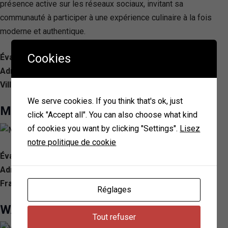
présence active sur les réseaux sociaux, invitant sa
communauté à participer à une expérience culinaire à la fois
moderne et authentique.
Cookies
Évaluation: 4.4/ 5 — 380
Adresse: 166 Rue Francis de Pressensé, 69100
Villeurbanne, France
We serve cookies. If you think that's ok, just
MIYAKO Sushi
click "Accept all". You can also choose what kind
of cookies you want by clicking "Settings".
Lisez
notre politique de cookie
Évaluation: 4.3/ 5 — 311
Adresse: 4 Rue Alexandre Boutin, 69100 Villeurbanne,
France
Réglages
WAKAI Restaurant Japonais
Tout refuser