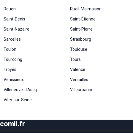
Rouen
Rueil-Malmaison
Statistiques
Afin que
Saint-Denis
Saint-Étienne
nous
puissions
Saint-Nazaire
Saint-Pierre
améliorer la
fonctionnalité
Sarcelles
Strasbourg
et la structure
Toulon
Toulouse
du site Web,
en fonction
Tourcoing
Tours
de la façon
dont le site
Troyes
Valence
Web est
utilisé.
Vénissieux
Versailles
Villeneuve-d'Ascq
Villeurbanne
Experience
Vitry-sur-Seine
Afin que notre
site Web
fonctionne
aussi bien que
comli.fr
possible lors
de votre visite.