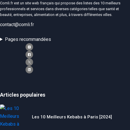
Comli.fr est un site web français qui propose des listes des 10 meilleurs
Si vous
professionnels et services dans diverses catégories telles que santé et
refusez ces
beauté, entreprises, alimentation et plus, à travers différentes villes.
cookies,
certaines
contact@comli.fr
fonctionnalités
disparaîtront
du site Web.
Pages recommandées
Marketing
En partageant
votre intérêt et
votre
comportement
lorsque vous
visitez notre
Articles populaires
site, vous
augmentez les
chances de
voir du
Les 10 Meilleurs Kebabs à Paris [2024]
contenu et des
offres
personnalisés.