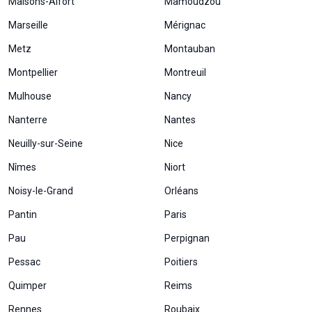
Maisons-Alfort
Mamoudzou
Marseille
Mérignac
Metz
Montauban
Montpellier
Montreuil
Mulhouse
Nancy
Nanterre
Nantes
Neuilly-sur-Seine
Nice
Nîmes
Niort
Noisy-le-Grand
Orléans
Nécessaire
Ces cookies ne
Pantin
Paris
sont pas
facultatifs. Ils
Pau
Perpignan
sont
nécessaires au
Pessac
Poitiers
fonctionnement
Quimper
Reims
du site Web.
Rennes
Roubaix