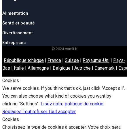
Alimentation
Santé et beauté
Divertissement
Entreprises
© 2024 comli.fr
République tchèque
|
France
|
Suisse
|
Royaume-Uni
|
Pays-
Bas
|
Italie
|
Allemagne
|
Belgique
|
Autriche
|
Danemark
|
Espa
Cookies
We serve cookies. If you think that's ok, just click "Accept all".
You can also choose what kind of cookies you want by
clicking "Settings".
Lisez notre politique de cookie
Réglages
Tout refuser
Tout accepter
Cookies
Choisissez le type de cookies à accepter. Votre choix sera