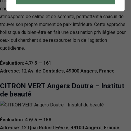
chaque visite. Ce qui distingue L’Instant Zen de ses
concurrents, c’est son engagement profond à créer une
atmosphère de calme et de sérénité, permettant à chacun de
trouver son propre moment de paix intérieure. Cette approche
holistique du bien-être en fait une destination privilégiée pour
ceux qui cherchent à se ressourcer loin de l’agitation
quotidienne.
Évaluation: 4.7/ 5 — 161
Adresse: 12 Av. de Contades, 49000 Angers, France
CITRON VERT Angers Doutre – Institut
de beauté
Évaluation: 4.6/ 5 — 158
Adresse: 12 Quai Robert Fèvre, 49100 Angers, France