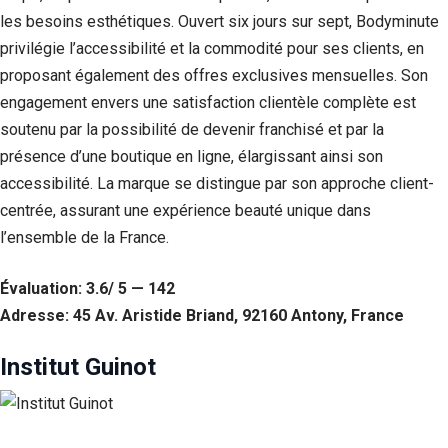
les besoins esthétiques. Ouvert six jours sur sept, Bodyminute
Statistiques
privilégie l’accessibilité et la commodité pour ses clients, en
Afin que
nous
proposant également des offres exclusives mensuelles. Son
puissions
engagement envers une satisfaction clientèle complète est
améliorer la
soutenu par la possibilité de devenir franchisé et par la
fonctionnalité
et la structure
présence d’une boutique en ligne, élargissant ainsi son
du site Web,
accessibilité. La marque se distingue par son approche client-
en fonction
de la façon
centrée, assurant une expérience beauté unique dans
dont le site
l’ensemble de la France.
Web est
utilisé.
Évaluation: 3.6/ 5 — 142
Adresse: 45 Av. Aristide Briand, 92160 Antony, France
Experience
Afin que notre
Institut Guinot
site Web
fonctionne
aussi bien que
possible lors
de votre visite.