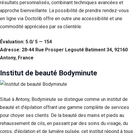
résultats personnalisés, combinant techniques avancées et
approche bienveillante. La possibilité de prendre rendez-vous
en ligne via Doctolib offre en outre une accessibilité et une
commodité appréciées par sa clientèle.
Évaluation: 5.0/ 5 — 154
Adresse: 28-44 Rue Prosper Legouté Batiment 34, 92160
Antony, France
Institut de beauté Bodyminute
Nécessaire
Ces cookies ne
sont pas
Situé à Antony, Bodyminute se distingue comme un institut de
facultatifs. Ils
sont
beauté et d’épilation offrant une gamme complète de services
nécessaires au
pour choyer ses clients. De la beauté des mains et pieds au
fonctionnement
du site Web.
rehaussement de cils, en passant par des soins du visage, du
corps, d’épilation et de lumière pulsée, cet institut répond à tous