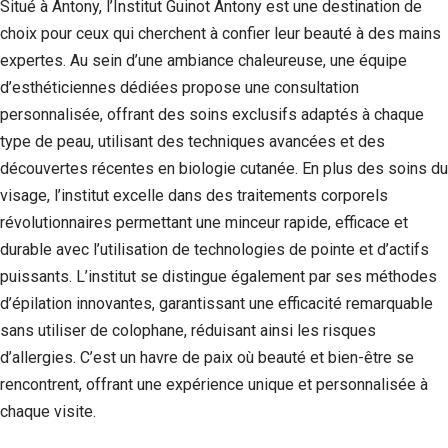
Situé à Antony, l’Institut Guinot Antony est une destination de
Si vous
choix pour ceux qui cherchent à confier leur beauté à des mains
refusez ces
cookies,
expertes. Au sein d’une ambiance chaleureuse, une équipe
certaines
d’esthéticiennes dédiées propose une consultation
fonctionnalités
disparaîtront
personnalisée, offrant des soins exclusifs adaptés à chaque
du site Web.
type de peau, utilisant des techniques avancées et des
découvertes récentes en biologie cutanée. En plus des soins du
visage, l’institut excelle dans des traitements corporels
Marketing
En partageant
révolutionnaires permettant une minceur rapide, efficace et
votre intérêt et
durable avec l’utilisation de technologies de pointe et d’actifs
votre
comportement
puissants. L’institut se distingue également par ses méthodes
lorsque vous
d’épilation innovantes, garantissant une efficacité remarquable
visitez notre
sans utiliser de colophane, réduisant ainsi les risques
site, vous
augmentez les
d’allergies. C’est un havre de paix où beauté et bien-être se
chances de
rencontrent, offrant une expérience unique et personnalisée à
voir du
contenu et des
chaque visite.
offres
personnalisés.